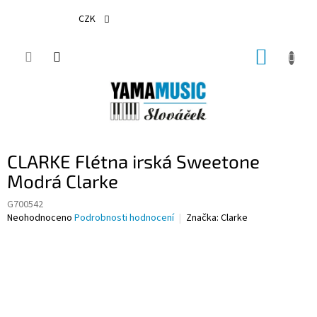
Přejít
na
CZK
obsah
NÁKUP
KOŠÍK
CLARKE Flétna irská Sweetone
Modrá Clarke
G700542
Průměrné
Neohodnoceno
Podrobnosti hodnocení
Značka:
Clarke
hodnocení
produktu
je
0,0
z
5
hvězdiček.