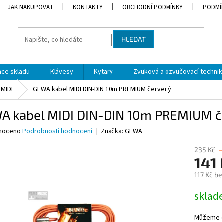
JAK NAKUPOVAT
KONTAKTY
OBCHODNÍ PODMÍNKY
PODMÍ
HLEDAT
dace skladu
Klávesy
Kytary
Zvuková a ozvučovací techni
MIDI
GEWA kabel MIDI DIN-DIN 10m PREMIUM červený
A kabel MIDI DIN-DIN 10m PREMIUM č
né
noceno
Podrobnosti hodnocení
Značka:
GEWA
ní
u
235 Kč
141
117 Kč b
Měrná
skla
ek.
cena:
Můžeme d