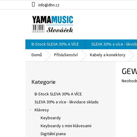
Přejít
info@dhn.cz
na
obsah
B-Stock SLEVA 30% A VÍCE
SLEVA 30% a více - likvi
Domů
Příslušenství
Kabely a konektory
P
GEW
o
Přeskočit
s
Průměr
Neohod
Kategorie
kategorie
t
hodnoce
r
produkt
B-Stock SLEVA 30% A VÍCE
a
je
SLEVA 30% a více - likvidace skladu
0,0
n
z
Klávesy
n
5
í
Keyboardy
hvězdič
p
Keyboardy s mini klávesami
a
Digitální piana