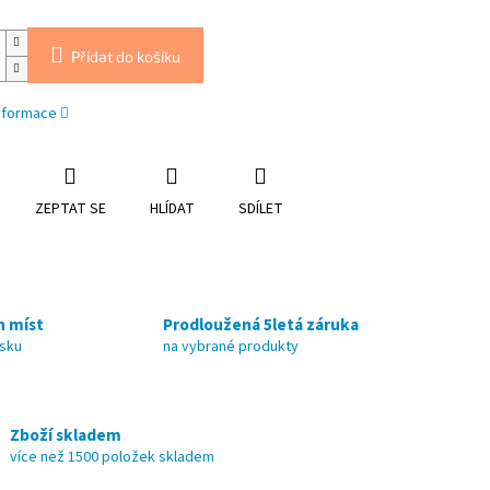
Přidat do košíku
informace
ZEPTAT SE
HLÍDAT
SDÍLET
h míst
Prodloužená 5letá záruka
nsku
na vybrané produkty
Zboží skladem
více než 1500 položek skladem