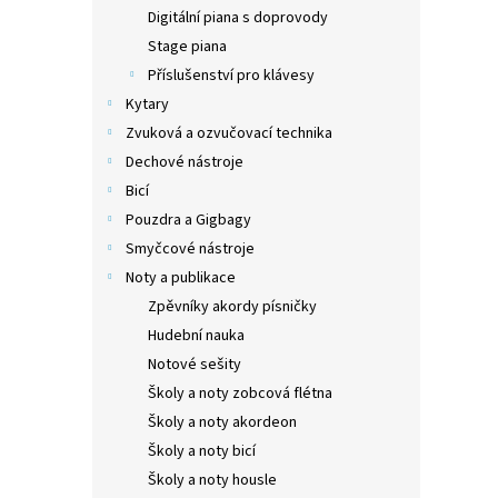
n
Digitální piana s doprovody
e
Stage piana
l
Příslušenství pro klávesy
Kytary
Zvuková a ozvučovací technika
Dechové nástroje
Bicí
Pouzdra a Gigbagy
Smyčcové nástroje
Noty a publikace
Zpěvníky akordy písničky
Hudební nauka
Notové sešity
Školy a noty zobcová flétna
Školy a noty akordeon
Školy a noty bicí
Školy a noty housle