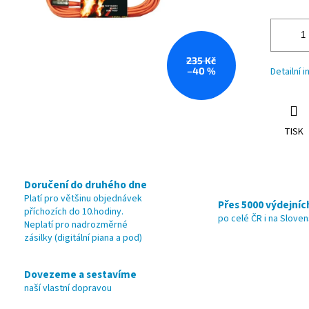
235 Kč
–40 %
Detailní 
TISK
Doručení do druhého dne
Platí pro většinu objednávek
Přes 5000 výdejníc
příchozích do 10.hodiny.
po celé ČR i na Slove
Neplatí pro nadrozměrné
zásilky (digitální piana a pod)
Dovezeme a sestavíme
naší vlastní dopravou