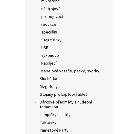
mikrofonní
nástrojové
propojovací
redukce
speciální
Stage Boxy
USB
výkonové
Napájecí
Kabelové vazače, pásky, svorky
Sluchátka
Megafony
Stojany pro Laptop/Tablet
Dárkové předměty s hudební
tematikou
Lampičky na noty
Taktovky
Paměťové karty