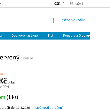
NKY OCHRANY OSOBNÍCH ÚDAJŮ
NAŠE DOPRAVA
CZK
Přihlášení
VÝDEJNÍ MÍSTA
NÁKUPNÍ
Prázdný košík
KOŠÍK
ka
Dechové nástroje
Bicí
Pouzdra a Gigbagy
Smyčc
ervený
G954356
–40 %
 Kč
/ ks
ez DPH
dem
(1 ks)
oručit do:
11.8.2026
Možnosti doručení