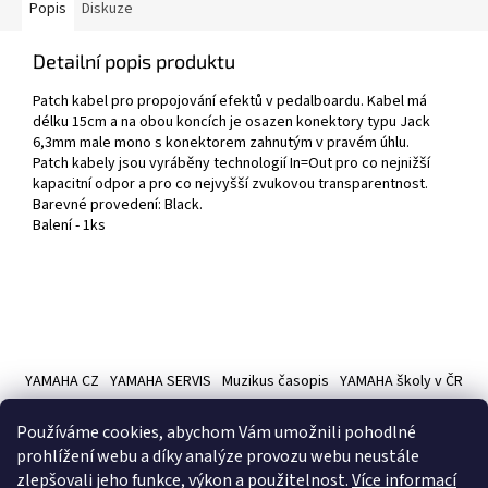
Popis
Diskuze
Detailní popis produktu
Patch kabel pro propojování efektů v pedalboardu. Kabel má
délku 15cm a na obou koncích je osazen konektory typu Jack
6,3mm male mono s konektorem zahnutým v pravém úhlu.
Patch kabely jsou vyráběny technologií In=Out pro co nejnižší
kapacitní odpor a pro co nejvyšší zvukovou transparentnost.
Barevné provedení: Black.
Balení - 1ks
Z
á
YAMAHA CZ
YAMAHA SERVIS
Muzikus časopis
YAMAHA školy v ČR
p
a
Používáme cookies, abychom Vám umožnili pohodlné
t
prohlížení webu a díky analýze provozu webu neustále
í
zlepšovali jeho funkce, výkon a použitelnost.
Více informací