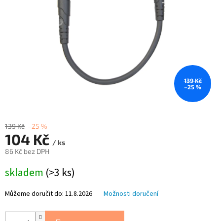
139 Kč
–25 %
139 Kč
–25 %
104 Kč
/ ks
86 Kč bez DPH
Měrná
skladem
(>3 ks)
cena:
Můžeme doručit do:
11.8.2026
Možnosti doručení