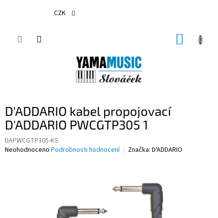
Přejít
na
CZK
obsah
NÁKUP
KOŠÍK
D'ADDARIO kabel propojovací
D'ADDARIO PWCGTP305 1
DAPWCGTP305-KS
Průměrné
Neohodnoceno
Podrobnosti hodnocení
Značka:
D'ADDARIO
hodnocení
produktu
je
0,0
z
5
hvězdiček.