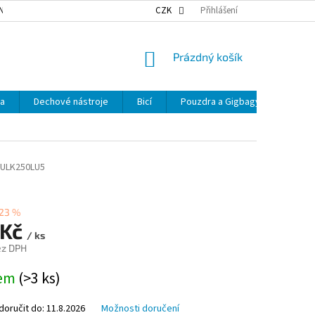
NKY OCHRANY OSOBNÍCH ÚDAJŮ
NAŠE DOPRAVA
CZK
Přihlášení
VÝDEJNÍ MÍSTA
NÁKUPNÍ
Prázdný košík
KOŠÍK
ka
Dechové nástroje
Bicí
Pouzdra a Gigbagy
Smyčc
ULK250LU5
23 %
 Kč
/ ks
ez DPH
dem
(>3 ks)
oručit do:
11.8.2026
Možnosti doručení