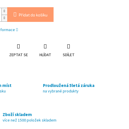
Přidat do košíku
informace
ZEPTAT SE
HLÍDAT
SDÍLET
h míst
Prodloužená 5letá záruka
nsku
na vybrané produkty
Zboží skladem
více než 1500 položek skladem