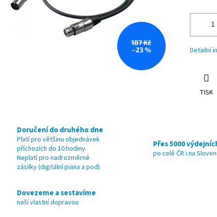
187 Kč
–23 %
Detailní 
TISK
Doručení do druhého dne
Platí pro většinu objednávek
Přes 5000 výdejníc
příchozích do 10.hodiny.
po celé ČR i na Slove
Neplatí pro nadrozměrné
zásilky (digitální piana a pod)
Dovezeme a sestavíme
naší vlastní dopravou