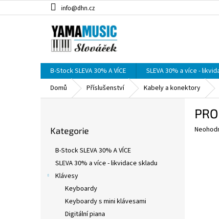
Přejít
info@dhn.cz
na
obsah
B-Stock SLEVA 30% A VÍCE
SLEVA 30% a více - likvi
Domů
Příslušenství
Kabely a konektory
P
PRO
o
Přeskočit
s
Průměr
Neohod
Kategorie
kategorie
t
hodnoce
r
produkt
B-Stock SLEVA 30% A VÍCE
a
je
SLEVA 30% a více - likvidace skladu
0,0
n
z
Klávesy
n
5
í
Keyboardy
hvězdič
p
Keyboardy s mini klávesami
a
Digitální piana