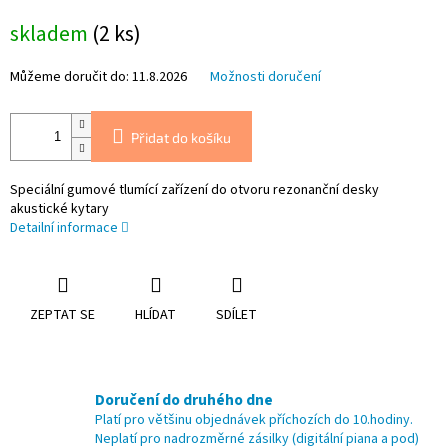
Měrná
skladem
(2 ks)
cena:
Můžeme doručit do:
11.8.2026
Možnosti doručení
Přidat do košíku
Speciální gumové tlumící zařízení do otvoru rezonanční desky
akustické kytary
Detailní informace
ZEPTAT SE
HLÍDAT
SDÍLET
Doručení do druhého dne
Platí pro většinu objednávek příchozích do 10.hodiny.
Neplatí pro nadrozměrné zásilky (digitální piana a pod)