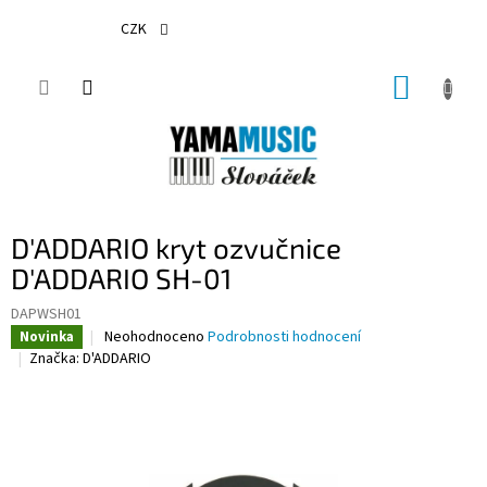
Přejít
na
CZK
obsah
NÁKUP
KOŠÍK
D'ADDARIO kryt ozvučnice
D'ADDARIO SH-01
DAPWSH01
Průměrné
Neohodnoceno
Podrobnosti hodnocení
Novinka
hodnocení
Značka:
D'ADDARIO
produktu
je
0,0
z
5
hvězdiček.