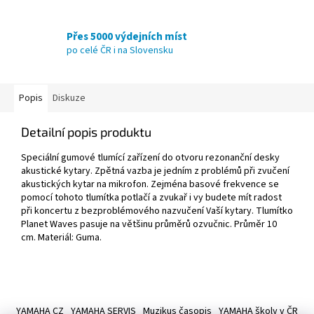
Přes 5000 výdejních míst
po celé ČR i na Slovensku
Popis
Diskuze
Detailní popis produktu
Speciální gumové tlumící zařízení do otvoru rezonanční desky
akustické kytary. Zpětná vazba je jedním z problémů při zvučení
akustických kytar na mikrofon. Zejména basové frekvence se
pomocí tohoto tlumítka potlačí a zvukař i vy budete mít radost
při koncertu z bezproblémového nazvučení Vaší kytary. Tlumítko
Planet Waves pasuje na většinu průměrů ozvučnic. Průměr 10
cm. Materiál: Guma.
Z
á
YAMAHA CZ
YAMAHA SERVIS
Muzikus časopis
YAMAHA školy v ČR