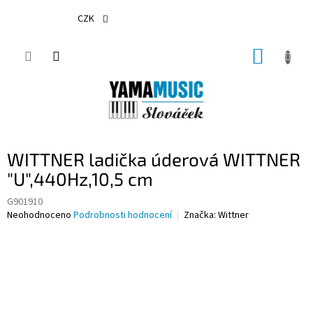
Přejít
na
CZK
obsah
NÁKUP
KOŠÍK
WITTNER ladička úderová WITTNER
"U",440Hz,10,5 cm
G901910
Průměrné
Neohodnoceno
Podrobnosti hodnocení
Značka:
Wittner
hodnocení
produktu
je
0,0
z
5
hvězdiček.