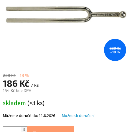
228 Kč
–18 %
228 Kč
–18 %
186 Kč
/ ks
154 Kč bez DPH
Měrná
skladem
(>3 ks)
cena:
Můžeme doručit do:
11.8.2026
Možnosti doručení