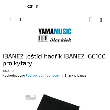
Přejít
na
CZK
obsah
NÁKUP
KOŠÍK
IBANEZ leštící hadřík IBANEZ IGC100
pro kytary
IBIGC100
Průměrné
Neohodnoceno
Podrobnosti hodnocení
Značka:
Ibanez
hodnocení
produktu
je
0,0
z
5
hvězdiček.