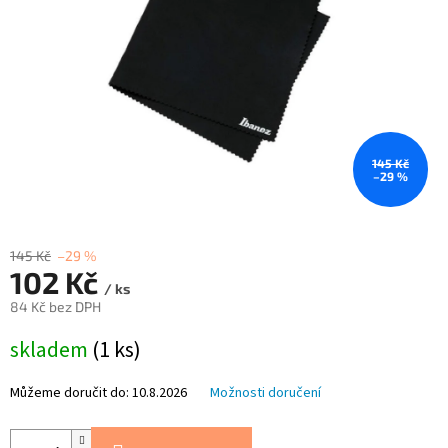
145 Kč
–29 %
145 Kč
–29 %
102 Kč
/ ks
84 Kč bez DPH
Měrná
skladem
(1 ks)
cena:
Můžeme doručit do:
10.8.2026
Možnosti doručení