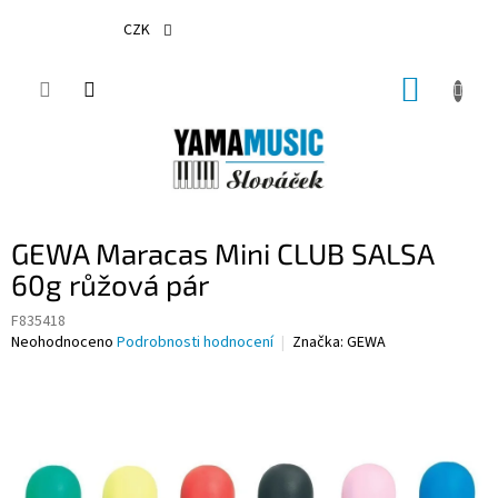
Přejít
na
CZK
obsah
NÁKUP
KOŠÍK
GEWA Maracas Mini CLUB SALSA
60g růžová pár
F835418
Průměrné
Neohodnoceno
Podrobnosti hodnocení
Značka:
GEWA
hodnocení
produktu
je
0,0
z
5
hvězdiček.