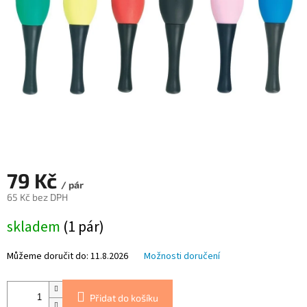
79 Kč
/ pár
65 Kč bez DPH
Měrná
skladem
(1 pár)
cena:
Můžeme doručit do:
11.8.2026
Možnosti doručení
Přidat do košíku