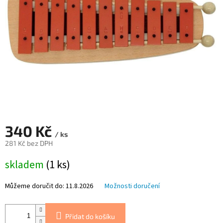
340 Kč
/ ks
281 Kč bez DPH
Měrná
skladem
(1 ks)
cena:
Můžeme doručit do:
11.8.2026
Možnosti doručení
Přidat do košíku