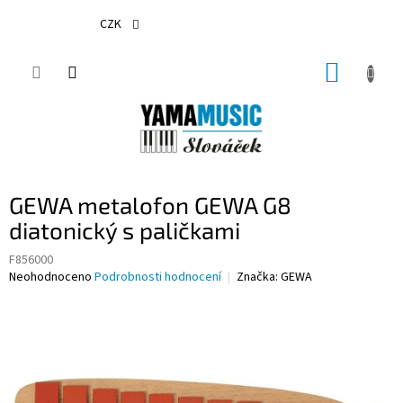
Přejít
na
CZK
obsah
NÁKUP
KOŠÍK
GEWA metalofon GEWA G8
diatonický s paličkami
F856000
Průměrné
Neohodnoceno
Podrobnosti hodnocení
Značka:
GEWA
hodnocení
produktu
je
0,0
z
5
hvězdiček.