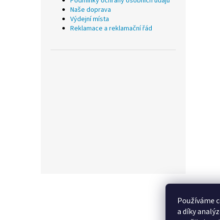
Podmínky ochrany osobních údajů
Naše doprava
Výdejní místa
Reklamace a reklamační řád
Z
á
p
Používáme c
a
a díky analý