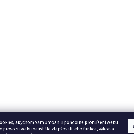
YAMAHA CZ
YAMAHA SERVIS
Muzikus časopis
YAMAHA školy v ČR
ookies, abychom Vám umožnili pohodlné prohlížení webu
ze provozu webu neustále zlepšovali jeho funkce, výkon a