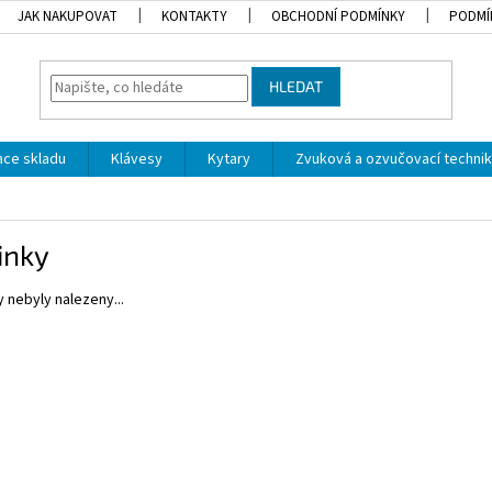
JAK NAKUPOVAT
KONTAKTY
OBCHODNÍ PODMÍNKY
PODMÍ
HLEDAT
dace skladu
Klávesy
Kytary
Zvuková a ozvučovací techni
inky
 nebyly nalezeny...