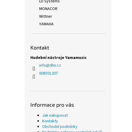
LD Systems
MONACOR
Wittner
YAMAHA
Kontakt
Hudební nástroje Yamamusic
info
@
dhn.cz
608501207
Informace pro vás
Jak nakupovat
Kontakty
Obchodní podmínky