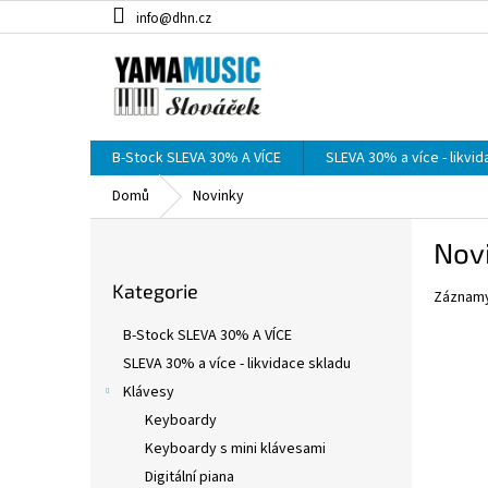
Přejít
info@dhn.cz
na
obsah
B-Stock SLEVA 30% A VÍCE
SLEVA 30% a více - likvi
Domů
Novinky
P
Nov
o
Přeskočit
s
Kategorie
kategorie
Záznamy
t
r
B-Stock SLEVA 30% A VÍCE
a
SLEVA 30% a více - likvidace skladu
n
Klávesy
n
í
Keyboardy
p
Keyboardy s mini klávesami
a
Digitální piana