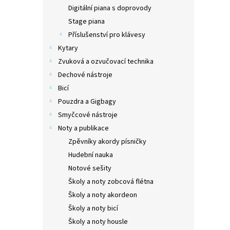
n
Digitální piana s doprovody
e
Stage piana
l
Příslušenství pro klávesy
Kytary
Zvuková a ozvučovací technika
Dechové nástroje
Bicí
Pouzdra a Gigbagy
Smyčcové nástroje
Noty a publikace
Zpěvníky akordy písničky
Hudební nauka
Notové sešity
Školy a noty zobcová flétna
Školy a noty akordeon
Školy a noty bicí
Školy a noty housle