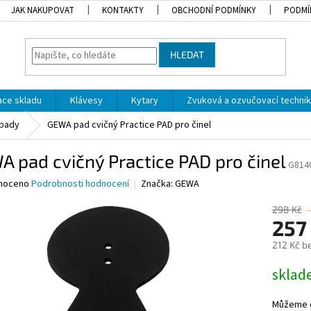
JAK NAKUPOVAT
KONTAKTY
OBCHODNÍ PODMÍNKY
PODMÍ
HLEDAT
dace skladu
Klávesy
Kytary
Zvuková a ozvučovací techni
 pady
GEWA pad cvičný Practice PAD pro činel
 pad cvičný Practice PAD pro činel
G814
né
noceno
Podrobnosti hodnocení
Značka:
GEWA
ní
u
298 Kč
257
212 Kč b
Měrná
skla
ek.
cena:
Můžeme d