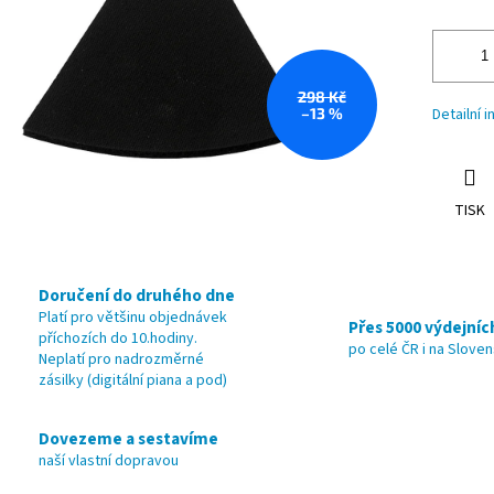
298 Kč
–13 %
Detailní 
TISK
Doručení do druhého dne
Platí pro většinu objednávek
Přes 5000 výdejníc
příchozích do 10.hodiny.
po celé ČR i na Slove
Neplatí pro nadrozměrné
zásilky (digitální piana a pod)
Dovezeme a sestavíme
naší vlastní dopravou