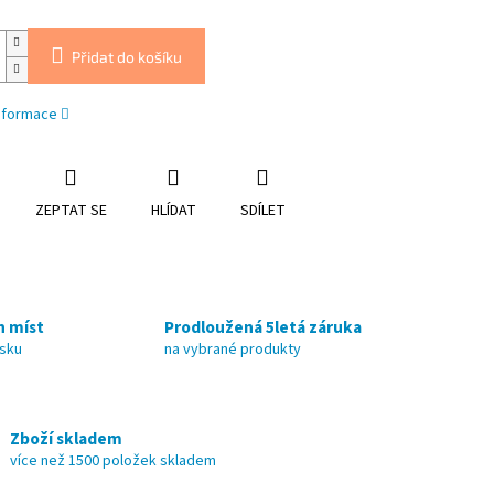
Přidat do košíku
informace
ZEPTAT SE
HLÍDAT
SDÍLET
h míst
Prodloužená 5letá záruka
nsku
na vybrané produkty
Zboží skladem
více než 1500 položek skladem