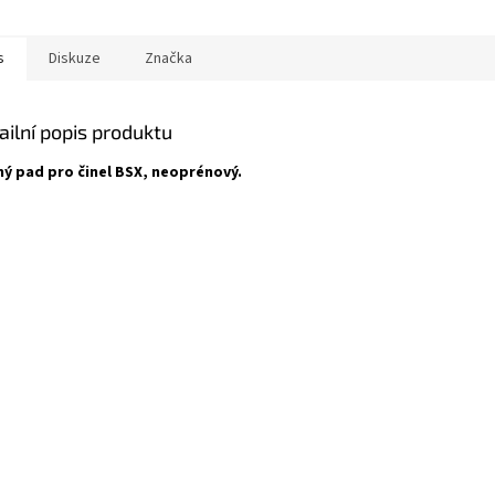
s
Diskuze
Značka
ailní popis produktu
ný pad pro činel BSX, neoprénový.