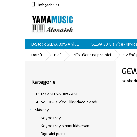
Přejít
info@dhn.cz
na
obsah
B-Stock SLEVA 30% A VÍCE
SLEVA 30% a více - likvi
Domů
Bicí
Příslušenství pro bicí
Cvičné
P
GEWA
o
Přeskočit
s
Průměr
Neohod
Kategorie
kategorie
t
hodnoce
r
produkt
B-Stock SLEVA 30% A VÍCE
a
je
SLEVA 30% a více - likvidace skladu
0,0
n
z
Klávesy
n
5
í
Keyboardy
hvězdič
p
Keyboardy s mini klávesami
a
Digitální piana