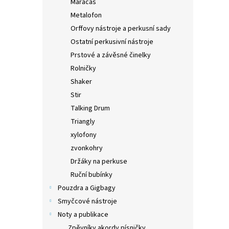
Maracas
Metalofon
Orffovy nástroje a perkusní sady
Ostatní perkusivní nástroje
Prstové a závěsné činelky
Rolničky
Shaker
Stir
Talking Drum
Triangly
xylofony
zvonkohry
Držáky na perkuse
Ruční bubínky
Pouzdra a Gigbagy
Smyčcové nástroje
Noty a publikace
Zpěvníky akordy písničky