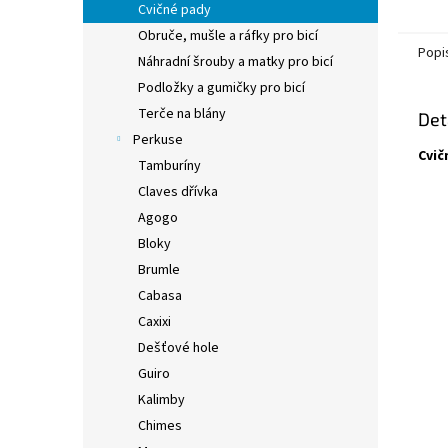
Cvičné pady
Obruče, mušle a ráfky pro bicí
Popi
Náhradní šrouby a matky pro bicí
Podložky a gumičky pro bicí
Terče na blány
Det
Perkuse
Cvič
Tamburíny
Claves dřívka
Agogo
Bloky
Brumle
Cabasa
Caxixi
Dešťové hole
Guiro
Kalimby
Chimes