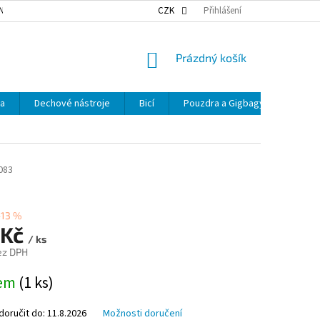
NKY OCHRANY OSOBNÍCH ÚDAJŮ
NAŠE DOPRAVA
CZK
Přihlášení
VÝDEJNÍ MÍSTA
NÁKUPNÍ
Prázdný košík
KOŠÍK
ka
Dechové nástroje
Bicí
Pouzdra a Gigbagy
Smyčc
083
–13 %
 Kč
/ ks
ez DPH
dem
(1 ks)
oručit do:
11.8.2026
Možnosti doručení