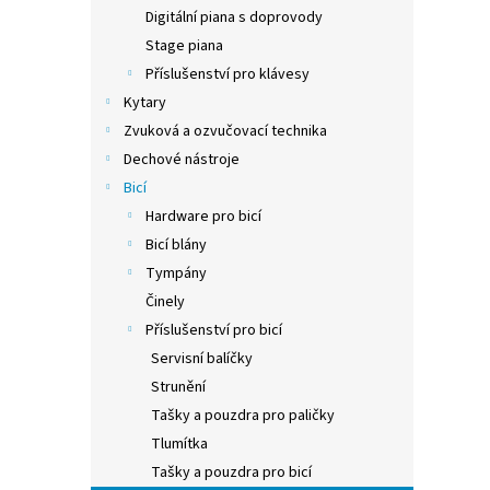
n
Digitální piana s doprovody
e
Stage piana
l
Příslušenství pro klávesy
Kytary
Zvuková a ozvučovací technika
Dechové nástroje
Bicí
Hardware pro bicí
Bicí blány
Tympány
Činely
Příslušenství pro bicí
Servisní balíčky
Strunění
Tašky a pouzdra pro paličky
Tlumítka
Tašky a pouzdra pro bicí