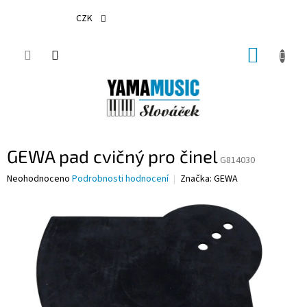
Přejít
na
CZK
obsah
NÁKUP
KOŠÍK
GEWA pad cvičný pro činel
G814030
Průměrné
Neohodnoceno
Podrobnosti hodnocení
Značka:
GEWA
hodnocení
produktu
je
0,0
z
5
hvězdiček.