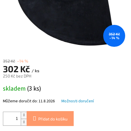
352 Kč
–14 %
352 Kč
–14 %
302 Kč
/ ks
250 Kč bez DPH
Měrná
skladem
(3 ks)
cena:
Můžeme doručit do:
11.8.2026
Možnosti doručení
Přidat do košíku