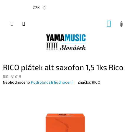
Přejít
na
CZK
obsah
NÁKUP
KOŠÍK
RICO plátek alt saxofon 1,5 1ks Rico
RIRJA1015
Průměrné
Neohodnoceno
Podrobnosti hodnocení
Značka:
RICO
hodnocení
produktu
je
0,0
z
5
hvězdiček.