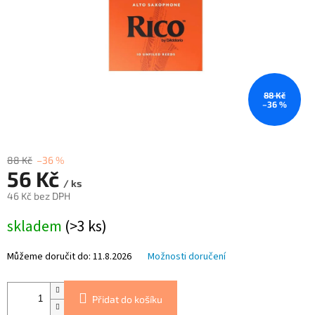
88 Kč
–36 %
88 Kč
–36 %
56 Kč
/ ks
46 Kč bez DPH
Měrná
skladem
(>3 ks)
cena:
Můžeme doručit do:
11.8.2026
Možnosti doručení
Přidat do košíku