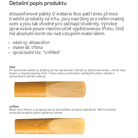
Detailní popis produktu
Altsaxofonové plátky D´Addario Rico patří dnes již mezi
tradiční produkty na trhu. Jsou navrženy pro velmi snadný
ozev a jsou tak vhodné pro začínající studenty. Výrobce
zpracovává pouze vlastnoručně vypěstovanou třtinu, čímž
má absolutní kontrolu nad vstupním materiálem.
nástroj: altsaxofon
materiál: třtina
zpracování tzv. "Unfiled"
Filed
Při zpracování plátku je přidaný proces opracování, kterým je odstraněna kůra v místě mezi
řezem a neopracovanou částí. Touto cestou je docíleno rychlejších vibrací plátků a
samozřejmě rychleší odezvy.
Unfiled
Místo mezi řezem a neopracovanou částí plátku zůstává nedotčené. Větší množství
materiálu dodává plátku zvýšenou tuhost.