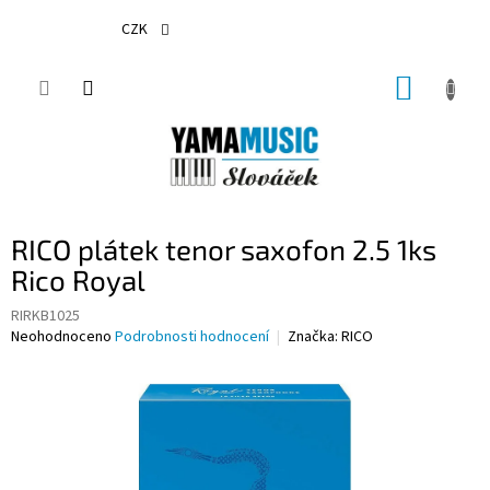
Přejít
na
CZK
obsah
NÁKUP
KOŠÍK
RICO plátek tenor saxofon 2.5 1ks
Rico Royal
RIRKB1025
Průměrné
Neohodnoceno
Podrobnosti hodnocení
Značka:
RICO
hodnocení
produktu
je
0,0
z
5
hvězdiček.