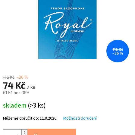
116 Kč
–36 %
116 Kč
–36 %
74 Kč
/ ks
61 Kč bez DPH
Měrná
skladem
(>3 ks)
cena:
Můžeme doručit do:
11.8.2026
Možnosti doručení