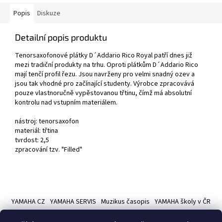
Popis
Diskuze
Detailní popis produktu
Tenorsaxofonové plátky D´Addario Rico Royal patří dnes již
mezi tradiční produkty na trhu. Oproti plátkům D´Addario Rico
mají tenčí profil řezu. Jsou navrženy pro velmi snadný ozev a
jsou tak vhodné pro začínající studenty. Výrobce zpracovává
pouze vlastnoručně vypěstovanou třtinu, čímž má absolutní
kontrolu nad vstupním materiálem.
nástroj: tenorsaxofon
materiál: třtina
tvrdost: 2,5
zpracování tzv. "Filled"
Z
á
YAMAHA CZ
YAMAHA SERVIS
Muzikus časopis
YAMAHA školy v ČR
p
a