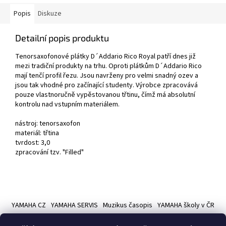
Popis
Diskuze
Detailní popis produktu
Tenorsaxofonové plátky D´Addario Rico Royal patří dnes již
mezi tradiční produkty na trhu. Oproti plátkům D´Addario Rico
mají tenčí profil řezu. Jsou navrženy pro velmi snadný ozev a
jsou tak vhodné pro začínající studenty. Výrobce zpracovává
pouze vlastnoručně vypěstovanou třtinu, čímž má absolutní
kontrolu nad vstupním materiálem.
nástroj: tenorsaxofon
materiál: třtina
tvrdost: 3,0
zpracování tzv. "Filled"
Z
á
YAMAHA CZ
YAMAHA SERVIS
Muzikus časopis
YAMAHA školy v ČR
p
a