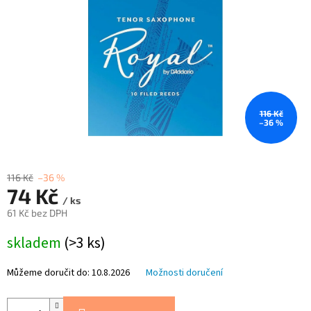
116 Kč
–36 %
116 Kč
–36 %
74 Kč
/ ks
61 Kč bez DPH
Měrná
skladem
(>3 ks)
cena:
Můžeme doručit do:
10.8.2026
Možnosti doručení