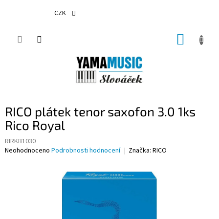
Přejít
na
CZK
obsah
NÁKUP
KOŠÍK
RICO plátek tenor saxofon 3.0 1ks
Rico Royal
RIRKB1030
Průměrné
Neohodnoceno
Podrobnosti hodnocení
Značka:
RICO
hodnocení
produktu
je
0,0
z
5
hvězdiček.