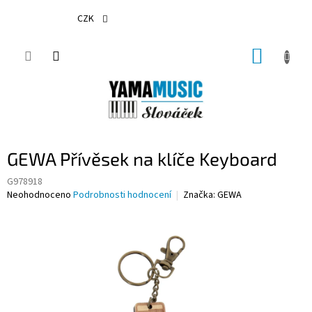
Přejít
na
CZK
obsah
NÁKUP
KOŠÍK
GEWA Přívěsek na klíče Keyboard
G978918
Průměrné
Neohodnoceno
Podrobnosti hodnocení
Značka:
GEWA
hodnocení
produktu
je
0,0
z
5
hvězdiček.