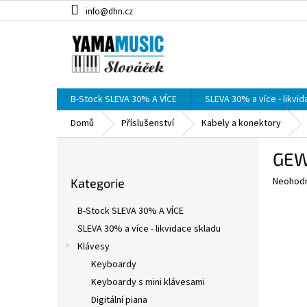
Přejít
info@dhn.cz
na
obsah
B-Stock SLEVA 30% A VÍCE
SLEVA 30% a více - likvi
Domů
Příslušenství
Kabely a konektory
P
GEWA
o
Přeskočit
s
Průměr
Neohod
Kategorie
kategorie
t
hodnoce
r
produkt
B-Stock SLEVA 30% A VÍCE
a
je
SLEVA 30% a více - likvidace skladu
0,0
n
z
Klávesy
n
5
í
Keyboardy
hvězdič
p
Keyboardy s mini klávesami
a
Digitální piana