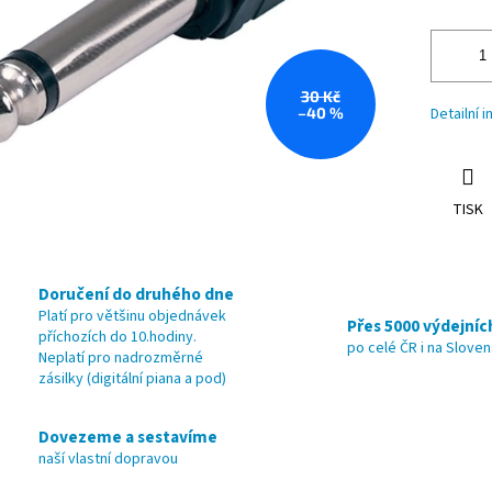
30 Kč
–40 %
Detailní 
TISK
Doručení do druhého dne
Platí pro většinu objednávek
Přes 5000 výdejníc
příchozích do 10.hodiny.
po celé ČR i na Slove
Neplatí pro nadrozměrné
zásilky (digitální piana a pod)
Dovezeme a sestavíme
naší vlastní dopravou