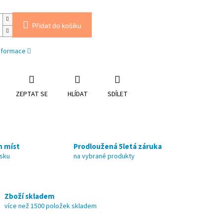
Přidat do košíku
informace
ZEPTAT SE
HLÍDAT
SDÍLET
h míst
Prodloužená 5letá záruka
nsku
na vybrané produkty
Zboží skladem
více než 1500 položek skladem