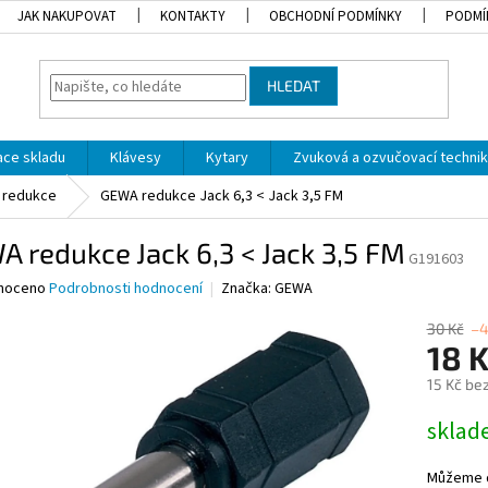
JAK NAKUPOVAT
KONTAKTY
OBCHODNÍ PODMÍNKY
PODMÍ
HLEDAT
dace skladu
Klávesy
Kytary
Zvuková a ozvučovací techni
redukce
GEWA redukce Jack 6,3 < Jack 3,5 FM
 redukce Jack 6,3 < Jack 3,5 FM
G191603
né
noceno
Podrobnosti hodnocení
Značka:
GEWA
ní
u
30 Kč
–
18 
15 Kč be
Měrná
skla
ek.
cena:
Můžeme d