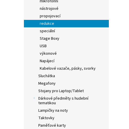
mikrofonní
nástrojové
propojovací
redukce
speciální
Stage Boxy
USB
výkonové
Napájecí
Kabelové vazače, pásky, svorky
Sluchátka
Megafony
Stojany pro Laptop/Tablet
Dárkové předměty s hudební
tematikou
Lampičky na noty
Taktovky
Paměťové karty