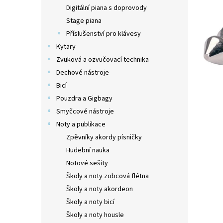
n
Digitální piana s doprovody
e
Stage piana
l
Příslušenství pro klávesy
Kytary
Zvuková a ozvučovací technika
Dechové nástroje
Bicí
Pouzdra a Gigbagy
Smyčcové nástroje
Noty a publikace
Zpěvníky akordy písničky
Hudební nauka
Notové sešity
Školy a noty zobcová flétna
Školy a noty akordeon
Školy a noty bicí
Školy a noty housle