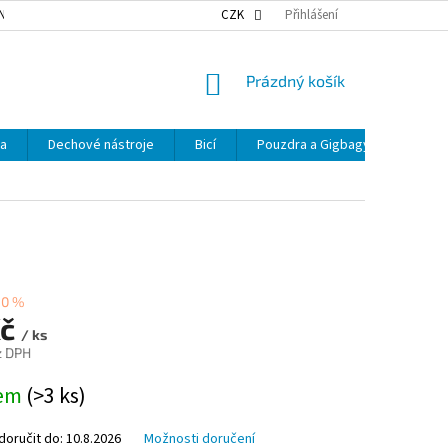
NKY OCHRANY OSOBNÍCH ÚDAJŮ
NAŠE DOPRAVA
CZK
Přihlášení
VÝDEJNÍ MÍSTA
NÁKUPNÍ
Prázdný košík
KOŠÍK
ka
Dechové nástroje
Bicí
Pouzdra a Gigbagy
Smyčc
40 %
Kč
/ ks
z DPH
dem
(>3 ks)
oručit do:
10.8.2026
Možnosti doručení