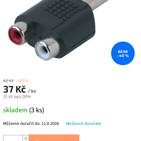
62 Kč
–40 %
62 Kč
–40 %
37 Kč
/ ks
31 Kč bez DPH
Měrná
skladem
(3 ks)
cena:
Můžeme doručit do:
11.8.2026
Možnosti doručení