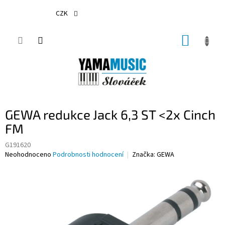
Přejít
na
CZK
obsah
NÁKUP
KOŠÍK
GEWA redukce Jack 6,3 ST <2x Cinch
FM
G191620
Průměrné
Neohodnoceno
Podrobnosti hodnocení
Značka:
GEWA
hodnocení
produktu
je
0,0
z
5
hvězdiček.