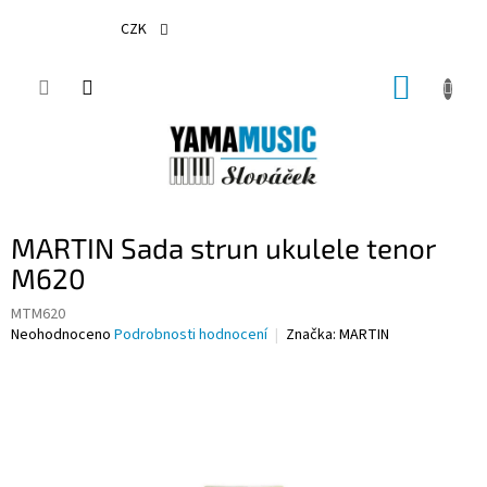
Přejít
na
CZK
obsah
NÁKUP
KOŠÍK
MARTIN Sada strun ukulele tenor
M620
MTM620
Průměrné
Neohodnoceno
Podrobnosti hodnocení
Značka:
MARTIN
hodnocení
produktu
je
0,0
z
5
hvězdiček.