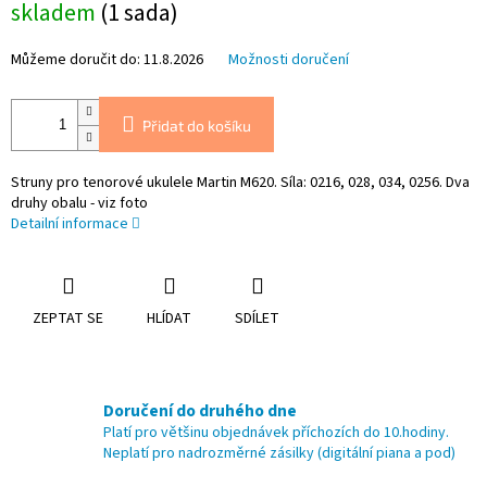
skladem
(1 sada)
cena:
Můžeme doručit do:
11.8.2026
Možnosti doručení
Přidat do košíku
Struny pro tenorové ukulele Martin M620. Síla: 0216, 028, 034, 0256. Dva
druhy obalu - viz foto
Detailní informace
ZEPTAT SE
HLÍDAT
SDÍLET
Doručení do druhého dne
Platí pro většinu objednávek příchozích do 10.hodiny.
Neplatí pro nadrozměrné zásilky (digitální piana a pod)