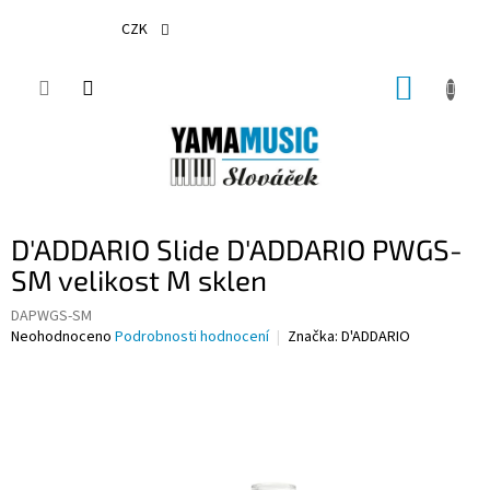
Přejít
na
CZK
obsah
NÁKUP
KOŠÍK
D'ADDARIO Slide D'ADDARIO PWGS-
SM velikost M sklen
DAPWGS-SM
Průměrné
Neohodnoceno
Podrobnosti hodnocení
Značka:
D'ADDARIO
hodnocení
produktu
je
0,0
z
5
hvězdiček.