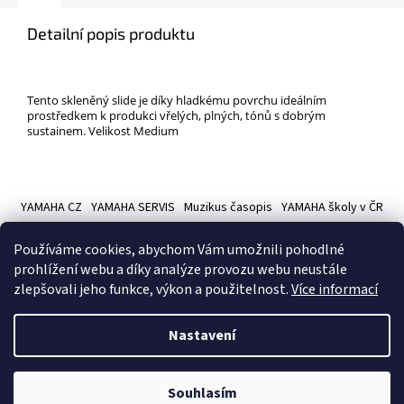
Detailní popis produktu
Tento skleněný slide je díky hladkému povrchu ideálním
prostředkem k produkci vřelých, plných, tónů s dobrým
sustainem. Velikost Medium
Z
á
YAMAHA CZ
YAMAHA SERVIS
Muzikus časopis
YAMAHA školy v ČR
p
a
Používáme cookies, abychom Vám umožnili pohodlné
t
prohlížení webu a díky analýze provozu webu neustále
í
zlepšovali jeho funkce, výkon a použitelnost.
Více informací
Vytvořil Shoptet
Nastavení
Copyright 2026
Hudební nástroje YAMAMUSIC
. Všechna práva
Souhlasím
vyhrazena.