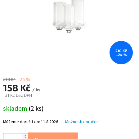
210 Kč
–24 %
210 Kč
–24 %
158 Kč
/ ks
131 Kč bez DPH
Měrná
skladem
(2 ks)
cena:
Můžeme doručit do:
11.8.2026
Možnosti doručení