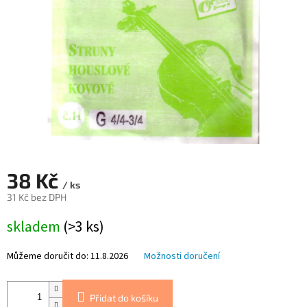
38 Kč
/ ks
31 Kč bez DPH
Měrná
skladem
(>3 ks)
cena:
Můžeme doručit do:
11.8.2026
Možnosti doručení
Přidat do košíku