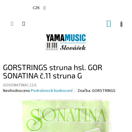
Přejít
na
CZK
obsah
NÁKUP
KOŠÍK
GORSTRINGS struna hsl. GOR
SONATINA č.11 struna G
GOSONATINAC.11G
Průměrné
Neohodnoceno
Podrobnosti hodnocení
Značka:
GORSTRINGS
hodnocení
produktu
je
0,0
z
5
hvězdiček.