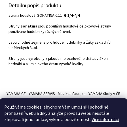
Detailní popis produktu
struna houslová SONATINA č.11
G 3/4-4/4
Struny
Sonatina
jsou populární houslové celokovové struny
používané hudebníky různých úrovní.
Jsou vhodné zejména pro lidové hudebníky a žáky základních
uměleckých škol.
Struny jsou vyrobeny z jakostního ocelového drátu, vláken
hedvábí a aluminiového drátu vysoké kvality.
Z
á
YAMAHA CZ
YAMAHA SERVIS
Muzikus časopis
YAMAHA školy v ČR
p
a
Používáme cookies, abychom Vám umožnili pohodlné
t
prohlížení webu a díky analýze provozu webu neustále
í
zlepšovali jeho funkce, výkon a použitelnost.
Více informací