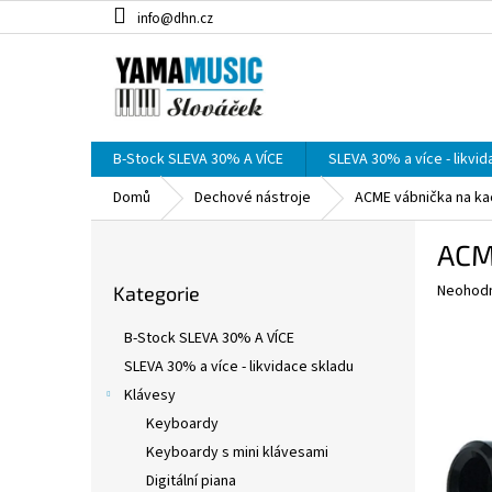
Přejít
info@dhn.cz
na
obsah
B-Stock SLEVA 30% A VÍCE
SLEVA 30% a více - likvi
Domů
Dechové nástroje
ACME vábnička na ka
P
ACM
o
Přeskočit
s
Průměr
Neohod
Kategorie
kategorie
t
hodnoce
r
produkt
B-Stock SLEVA 30% A VÍCE
a
je
SLEVA 30% a více - likvidace skladu
0,0
n
z
Klávesy
n
5
í
Keyboardy
hvězdič
p
Keyboardy s mini klávesami
a
Digitální piana