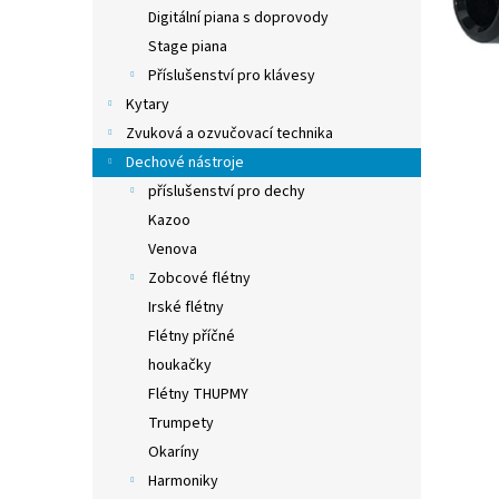
n
Digitální piana s doprovody
e
Stage piana
l
Příslušenství pro klávesy
Kytary
Zvuková a ozvučovací technika
Dechové nástroje
příslušenství pro dechy
Kazoo
Venova
Zobcové flétny
Irské flétny
Flétny příčné
houkačky
Flétny THUPMY
Trumpety
Okaríny
Harmoniky