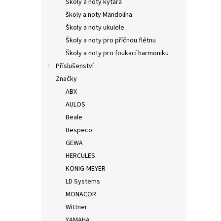
Školy a noty kytara
školy a noty Mandolína
Školy a noty ukulele
Školy a noty pro příčnou flétnu
Školy a noty pro foukací harmoniku
Příslušenství
Značky
ABX
AULOS
Beale
Bespeco
GEWA
HERCULES
KONIG-MEYER
LD Systems
MONACOR
Wittner
YAMAHA