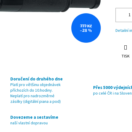
777 Kč
–28 %
Detailní 
TISK
Doručení do druhého dne
Platí pro většinu objednávek
Přes 5000 výdejníc
příchozích do 10.hodiny.
po celé ČR i na Slove
Neplatí pro nadrozměrné
zásilky (digitální piana a pod)
Dovezeme a sestavíme
naší vlastní dopravou