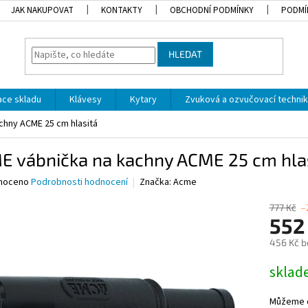
JAK NAKUPOVAT
KONTAKTY
OBCHODNÍ PODMÍNKY
PODMÍ
HLEDAT
dace skladu
Klávesy
Kytary
Zvuková a ozvučovací techni
chny ACME 25 cm hlasitá
E vábnička na kachny ACME 25 cm hla
né
noceno
Podrobnosti hodnocení
Značka:
Acme
ní
u
777 Kč
–
552
456 Kč b
Měrná
skla
ek.
cena:
Můžeme d