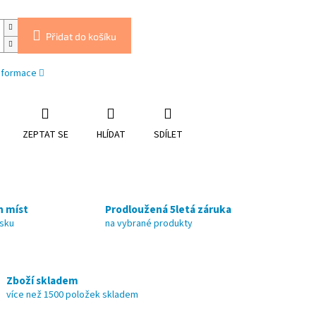
Přidat do košíku
informace
ZEPTAT SE
HLÍDAT
SDÍLET
h míst
Prodloužená 5letá záruka
nsku
na vybrané produkty
Zboží skladem
více než 1500 položek skladem