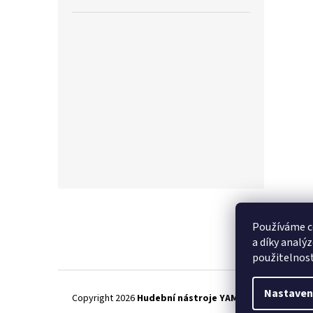
Z
á
p
Používáme c
a
a díky analý
t
použitelnos
í
Nastaven
Copyright 2026
Hudební nástroje YAMAMUSIC
. Všechna