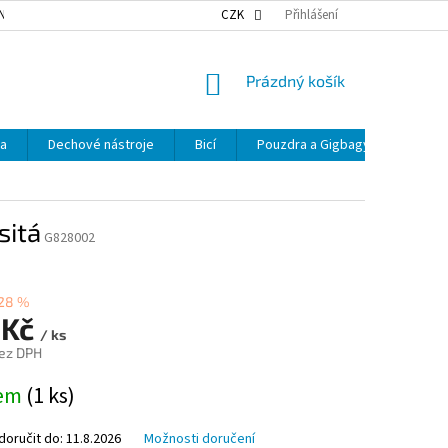
NKY OCHRANY OSOBNÍCH ÚDAJŮ
NAŠE DOPRAVA
CZK
Přihlášení
VÝDEJNÍ MÍSTA
NÁKUPNÍ
Prázdný košík
KOŠÍK
ka
Dechové nástroje
Bicí
Pouzdra a Gigbagy
Smyčc
sitá
G828002
28 %
 Kč
/ ks
ez DPH
dem
(1 ks)
oručit do:
11.8.2026
Možnosti doručení