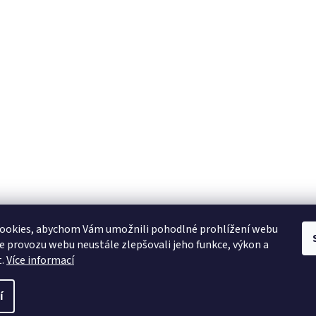
YAMAHA CZ
YAMAHA SERVIS
Muzikus časopis
YAMAHA školy v ČR
ookies, abychom Vám umožnili pohodlné prohlížení webu
ze provozu webu neustále zlepšovali jeho funkce, výkon a
t.
Více informací
í
 práva vyhrazena.