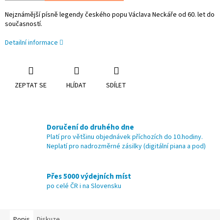
Nejznámější písně legendy českého popu Václava Neckáře od 60. let do
současností.
Detailní informace
ZEPTAT SE
HLÍDAT
SDÍLET
Doručení do druhého dne
Platí pro většinu objednávek příchozích do 10.hodiny.
Neplatí pro nadrozměrné zásilky (digitální piana a pod)
Přes 5000 výdejních míst
po celé ČR i na Slovensku
Popis
Diskuze