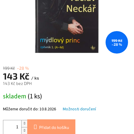
199 Kč
–28 %
199 Kč
–28 %
143 Kč
/ ks
143 Kč bez DPH
Měrná
skladem
(1 ks)
cena:
Můžeme doručit do:
10.8.2026
Možnosti doručení
Přidat do košíku