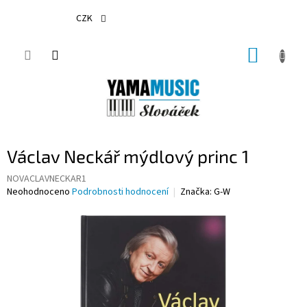
Přejít
na
CZK
obsah
NÁKUP
KOŠÍK
Václav Neckář mýdlový princ 1
NOVACLAVNECKAR1
Průměrné
Neohodnoceno
Podrobnosti hodnocení
Značka:
G-W
hodnocení
produktu
je
0,0
z
5
hvězdiček.