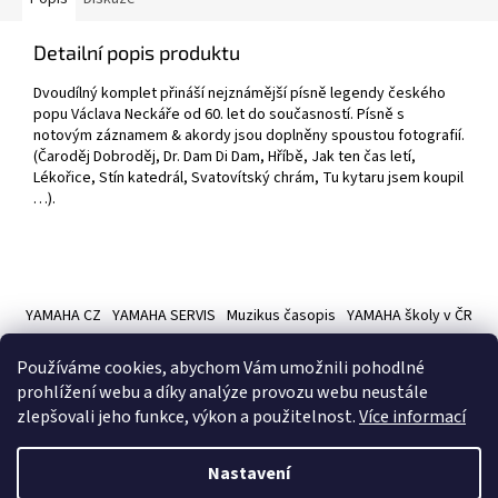
Detailní popis produktu
Dvoudílný komplet přináší nejznámější písně legendy českého
popu Václava Neckáře od 60. let do současností. Písně s
notovým záznamem & akordy jsou doplněny spoustou fotografií.
(Čaroděj Dobroděj, Dr. Dam Di Dam, Hříbě, Jak ten čas letí,
Lékořice, Stín katedrál, Svatovítský chrám, Tu kytaru jsem koupil
…).
Z
á
YAMAHA CZ
YAMAHA SERVIS
Muzikus časopis
YAMAHA školy v ČR
p
a
Používáme cookies, abychom Vám umožnili pohodlné
t
prohlížení webu a díky analýze provozu webu neustále
í
zlepšovali jeho funkce, výkon a použitelnost.
Více informací
Vytvořil Shoptet
Nastavení