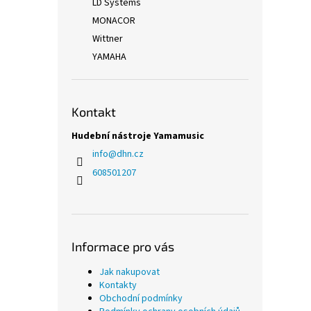
LD Systems
MONACOR
Wittner
YAMAHA
Kontakt
Hudební nástroje Yamamusic
info
@
dhn.cz
608501207
Informace pro vás
Jak nakupovat
Kontakty
Obchodní podmínky