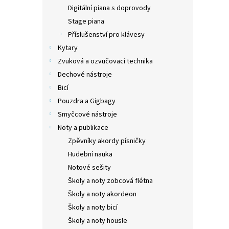
n
Digitální piana s doprovody
e
Stage piana
l
Příslušenství pro klávesy
Kytary
Zvuková a ozvučovací technika
Dechové nástroje
Bicí
Pouzdra a Gigbagy
Smyčcové nástroje
Noty a publikace
Zpěvníky akordy písničky
Hudební nauka
Notové sešity
Školy a noty zobcová flétna
Školy a noty akordeon
Školy a noty bicí
Školy a noty housle