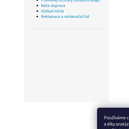
Podmínky ochrany osobních údajů
Naše doprava
Výdejní místa
Reklamace a reklamační řád
Z
á
p
Používáme c
a
a díky analý