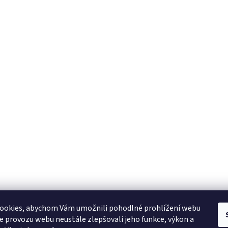
YAMAHA CZ
YAMAHA SERVIS
Muzikus časopis
YAMAHA školy v ČR
ookies, abychom Vám umožnili pohodlné prohlížení webu
ze provozu webu neustále zlepšovali jeho funkce, výkon a