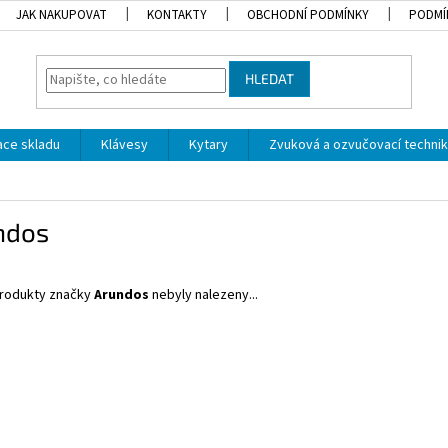
JAK NAKUPOVAT
KONTAKTY
OBCHODNÍ PODMÍNKY
PODMÍ
HLEDAT
dace skladu
Klávesy
Kytary
Zvuková a ozvučovací techni
ndos
rodukty značky
Arundos
nebyly nalezeny...