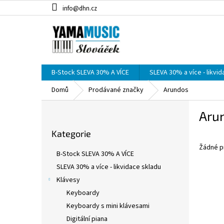
Přejít
info@dhn.cz
na
obsah
B-Stock SLEVA 30% A VÍCE
SLEVA 30% a více - likvi
Domů
Prodávané značky
Arundos
P
Aru
o
Přeskočit
s
Kategorie
kategorie
t
Žádné p
r
B-Stock SLEVA 30% A VÍCE
a
SLEVA 30% a více - likvidace skladu
n
Klávesy
n
í
Keyboardy
p
Keyboardy s mini klávesami
a
Digitální piana