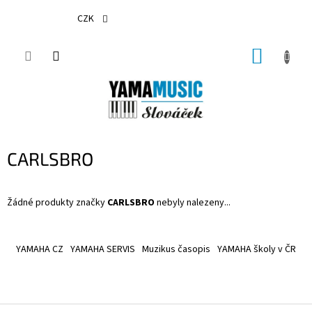
Přejít
na
CZK
obsah
NÁKUP
KOŠÍK
CARLSBRO
Žádné produkty značky
CARLSBRO
nebyly nalezeny...
Z
á
YAMAHA CZ
YAMAHA SERVIS
Muzikus časopis
YAMAHA školy v ČR
p
a
t
í