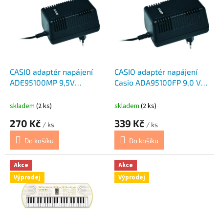
p
o
i
d
s
u
p
k
r
t
o
ů
d
CASIO adaptér napájení
CASIO adaptér napájení
u
ADE95100MP 9,5V
Casio ADA95100FP 9,0 V
k
1000mA
800m
t
skladem
(2 ks)
skladem
(2 ks)
ů
270 Kč
339 Kč
/ ks
/ ks
Do košíku
Do košíku
Akce
Akce
Výprodej
Výprodej