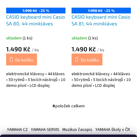
1.990 Kč
–25 %
1.990 Kč
–25 %
CASIO keyboard mini Casio
CASIO keyboard mini Casio
SA 80, 44 minikláves
SA 81, 44 minikláves
skladem
(1 ks)
skladem
(1 ks)
1.490 Kč
1.490 Kč
/ ks
/ ks
Do košíku
Do košíku
elektronické klávesy • 44 kláves
elektronické klávesy • 44 kláves
• 50 rytmů • 5 bicích nástrojů • 10
• 50 rytmů • 5 bicích nástrojů • 10
demo písní • LCD displej
demo písní • LCD displej
4
položek celkem
O
v
l
Z
á
á
YAMAHA CZ
YAMAHA SERVIS
Muzikus časopis
YAMAHA školy v ČR
d
p