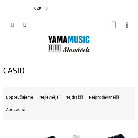
Přejít
na
CZK
obsah
NÁKUP
KOŠÍK
CASIO
Ř
a
Doporučujeme
Nejlevnější
Nejdražší
Nejprodávanější
z
e
Abecedně
n
í
V
p
ý
r