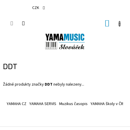
Přejít
na
CZK
obsah
NÁKUP
KOŠÍK
DDT
Žádné produkty značky
DDT
nebyly nalezeny...
Z
á
YAMAHA CZ
YAMAHA SERVIS
Muzikus časopis
YAMAHA školy v ČR
p
a
t
í