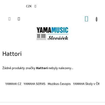
Přejít
na
CZK
obsah
NÁKUP
KOŠÍK
Hattori
Žádné produkty značky
Hattori
nebyly nalezeny...
Z
á
YAMAHA CZ
YAMAHA SERVIS
Muzikus časopis
YAMAHA školy v ČR
p
a
t
í