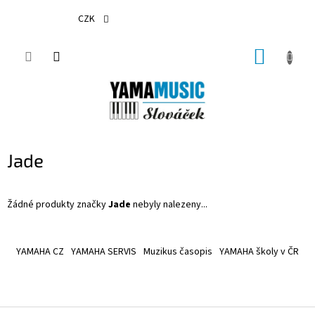
Přejít
na
CZK
obsah
NÁKUP
KOŠÍK
Jade
Žádné produkty značky
Jade
nebyly nalezeny...
Z
á
YAMAHA CZ
YAMAHA SERVIS
Muzikus časopis
YAMAHA školy v ČR
p
a
t
í