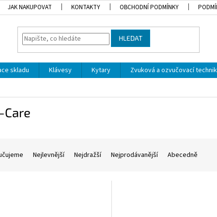
JAK NAKUPOVAT
KONTAKTY
OBCHODNÍ PODMÍNKY
PODMÍ
HLEDAT
dace skladu
Klávesy
Kytary
Zvuková a ozvučovací techni
i-Care
učujeme
Nejlevnější
Nejdražší
Nejprodávanější
Abecedně