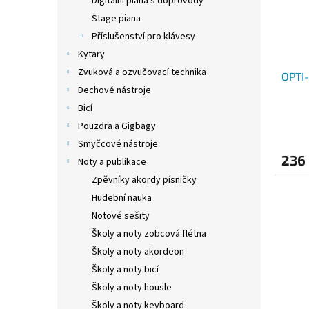
Digitální piana s doprovody
Stage piana
Příslušenství pro klávesy
Kytary
Zvuková a ozvučovací technika
OPTI-
Dechové nástroje
Bicí
Pouzdra a Gigbagy
Smyčcové nástroje
236
Noty a publikace
Zpěvníky akordy písničky
Hudební nauka
Notové sešity
Školy a noty zobcová flétna
Školy a noty akordeon
Školy a noty bicí
Školy a noty housle
Školy a noty keyboard