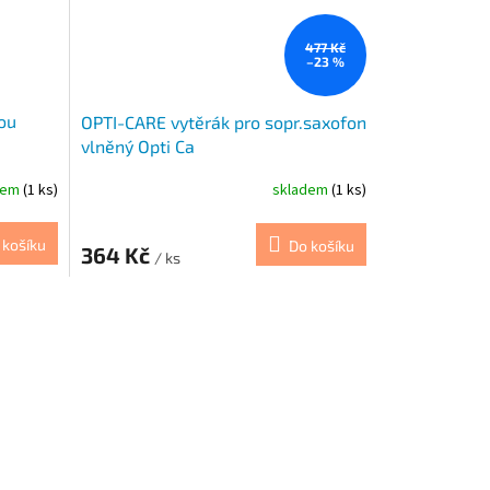
477 Kč
–23 %
ou
OPTI-CARE vytěrák pro sopr.saxofon
vlněný Opti Ca
dem
(1 ks)
skladem
(1 ks)
 košíku
Do košíku
364 Kč
/ ks