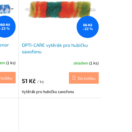
160 Kč
66 Kč
–23 %
–22 %
enor
OPTI-CARE vytěrák pro hubičku
saxofonu
dem
(1 ks)
skladem
(1 ks)
 košíku
Do košíku
51 Kč
/ ks
Vytěrák pro hubičku saxofonu