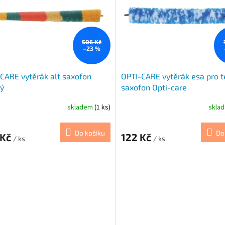
506 Kč
–23 %
CARE vytěrák alt saxofon
OPTI-CARE vytěrák esa pro t
ý
saxofon Opti-care
skladem
(1 ks)
skla
Do košíku
Do
 Kč
122 Kč
/ ks
/ ks