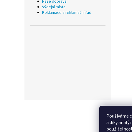
Naše doprava
Výdejní místa
Reklamace a reklamační řád
Z
á
p
Používáme c
a
a díky analý
t
použitelnos