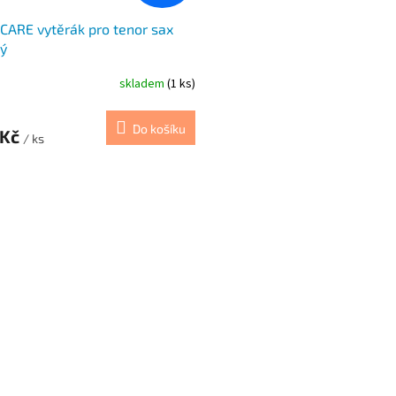
CARE vytěrák pro tenor sax
ý
skladem
(1 ks)
Do košíku
 Kč
/ ks
O
v
l
á
d
a
c
í
p
r
v
k
y
v