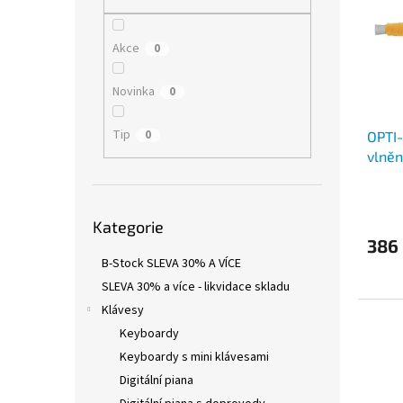
i
r
n
s
o
e
p
d
l
Akce
0
r
u
o
k
Novinka
0
d
t
u
ů
Tip
0
OPTI-
k
vlněn
t
ů
Přeskočit
Kategorie
kategorie
386
B-Stock SLEVA 30% A VÍCE
SLEVA 30% a více - likvidace skladu
Klávesy
Keyboardy
Keyboardy s mini klávesami
Digitální piana