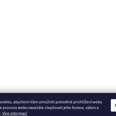
YAMAHA CZ
YAMAHA SERVIS
Muzikus časopis
YAMAHA školy v ČR
ookies, abychom Vám umožnili pohodlné prohlížení webu
ze provozu webu neustále zlepšovali jeho funkce, výkon a
t.
Více informací