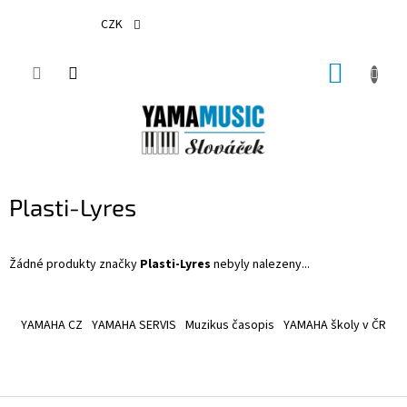
Přejít
na
CZK
obsah
NÁKUP
KOŠÍK
Plasti-Lyres
Žádné produkty značky
Plasti-Lyres
nebyly nalezeny...
Z
á
YAMAHA CZ
YAMAHA SERVIS
Muzikus časopis
YAMAHA školy v ČR
p
a
t
í