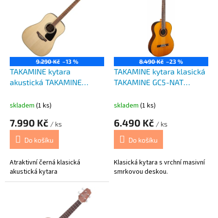
p
o
i
d
s
u
p
k
r
t
o
ů
9.290 Kč
–13 %
8.490 Kč
–23 %
d
TAKAMINE kytara
TAKAMINE kytara klasická
u
akustická TAKAMINE
TAKAMINE GC5-NAT
k
GD51-NAT Natura
Natural
t
skladem
(1 ks)
skladem
(1 ks)
ů
7.990 Kč
6.490 Kč
/ ks
/ ks
Do košíku
Do košíku
Atraktivní černá klasická
Klasická kytara s vrchní masivní
akustická kytara
smrkovou deskou.