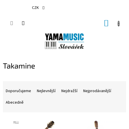
Přejít
na
CZK
obsah
NÁKUP
KOŠÍK
Takamine
Ř
a
Doporučujeme
Nejlevnější
Nejdražší
Nejprodávanější
z
e
Abecedně
n
í
V
p
ý
r