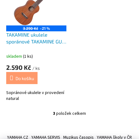
3.290 Kč
–21 %
TAKAMINE ukulele
sporánové TAKAMINE GU-
S1
skladem
(1 ks)
2.590 Kč
/ ks
Do košíku
Sopránové ukulele v provedení
natural
3
položek celkem
O
v
l
Z
á
á
YAMAHA CZ
YAMAHA SERVIS
Muzikus časopis
YAMAHA školy v ČR