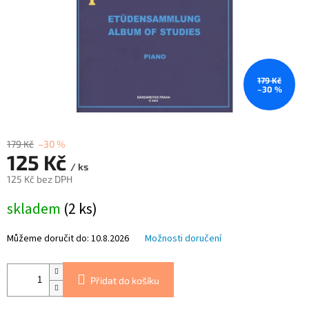
179 Kč
–30 %
179 Kč
–30 %
125 Kč
/ ks
125 Kč bez DPH
Měrná
skladem
(2 ks)
cena:
Můžeme doručit do:
10.8.2026
Možnosti doručení
Přidat do košíku