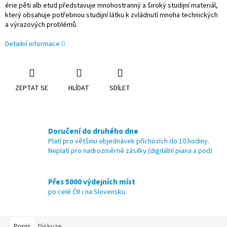
érie pěti alb etud představuje mnohostranný a široký studijní materiál,
který obsahuje potřebnou studijní látku k zvládnutí mnoha technických
a výrazových problémů.
Detailní informace
ZEPTAT SE
HLÍDAT
SDÍLET
Doručení do druhého dne
Platí pro většinu objednávek příchozích do 10.hodiny.
Neplatí pro nadrozměrné zásilky (digitální piana a pod)
Přes 5000 výdejních míst
po celé ČR i na Slovensku
Popis
Diskuze