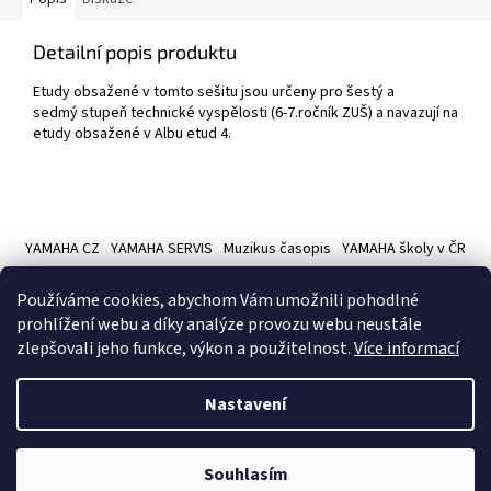
Detailní popis produktu
Etudy obsažené v tomto sešitu jsou určeny pro šestý a
sedmý stupeň technické vyspělosti (6-7.ročník ZUŠ) a navazují na
etudy obsažené v Albu etud 4.
Z
á
YAMAHA CZ
YAMAHA SERVIS
Muzikus časopis
YAMAHA školy v ČR
p
a
Používáme cookies, abychom Vám umožnili pohodlné
t
prohlížení webu a díky analýze provozu webu neustále
í
zlepšovali jeho funkce, výkon a použitelnost.
Více informací
Vytvořil Shoptet
Nastavení
Copyright 2026
Hudební nástroje YAMAMUSIC
. Všechna práva
Souhlasím
vyhrazena.