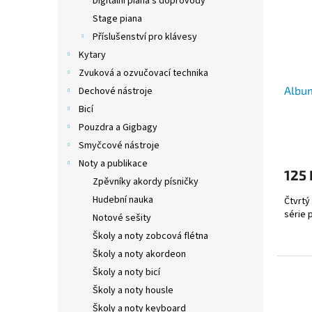
Digitální piana s doprovody
Stage piana
Příslušenství pro klávesy
Kytary
Zvuková a ozvučovací technika
Album
Dechové nástroje
Bicí
Pouzdra a Gigbagy
Smyčcové nástroje
Noty a publikace
125
Zpěvníky akordy písničky
Hudební nauka
Čtvrtý
série p
Notové sešity
Školy a noty zobcová flétna
Školy a noty akordeon
Školy a noty bicí
Školy a noty housle
Školy a noty keyboard