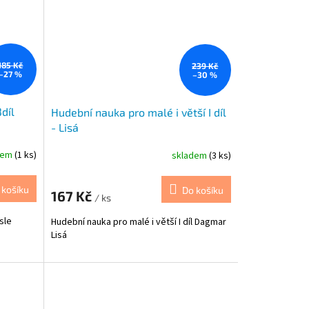
185 Kč
239 Kč
–27 %
–30 %
díl
Hudební nauka pro malé i větší I díl
- Lisá
dem
(1 ks)
skladem
(3 ks)
 košíku
Do košíku
167 Kč
/ ks
sle
Hudební nauka pro malé i větší I díl Dagmar
Lisá