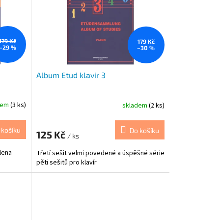
179 Kč
179 Kč
–29 %
–30 %
Album Etud klavir 3
dem
(3 ks)
skladem
(2 ks)
 košíku
Do košíku
125 Kč
/ ks
Alena
Třetí sešit velmi povedené a úspěšné série
pěti sešitů pro klavír