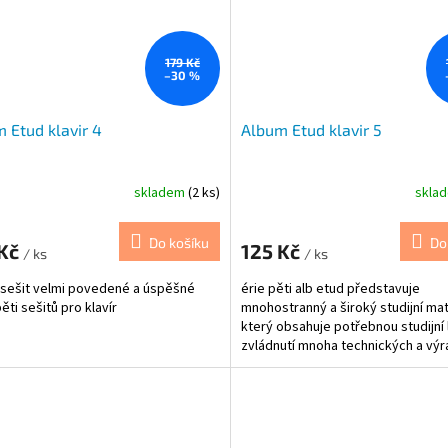
179 Kč
–30 %
 Etud klavir 4
Album Etud klavir 5
skladem
(2 ks)
skla
Do košíku
Do
 Kč
125 Kč
/ ks
/ ks
 sešit velmi povedené a úspěšné
érie pěti alb etud představuje
ěti sešitů pro klavír
mnohostranný a široký studijní mat
který obsahuje potřebnou studijní 
zvládnutí mnoha technických a vý
problémů.