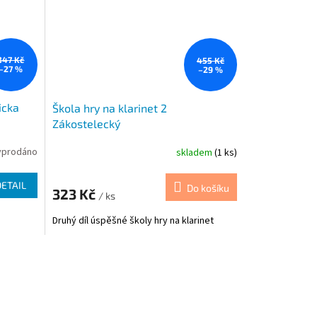
347 Kč
455 Kč
–27 %
–29 %
icka
Škola hry na klarinet 2
Zákostelecký
yprodáno
skladem
(1 ks)
DETAIL
Do košíku
323 Kč
/ ks
Druhý díl úspěšné školy hry na klarinet