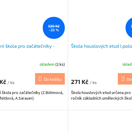
320 Kč
–25 %
rní škola pro začátečníky -
Škola houslových etud I.pol
.
skladem
(2 ks)
skla
Do košíku
Do
 Kč
271 Kč
/ ks
/ ks
ní škola pro začátečníky (Z.Böhmová,
Škola houslových etud určena pro 1
feldová, A.Sarauer).
ročník základních uměleckých škol