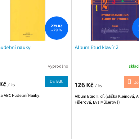
279 Kč
–29 %
hudební nauky
Album Etud klavír 2
vyprodáno
skla
DETAIL
Do
 Kč
126 Kč
/ ks
/ ks
ka ABC Hudební Nauky.
Album Etud II. díl (Eliška Kleinová, 
Fišerová, Eva Müllerová)