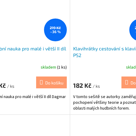
219 Kč
–36 %
ní nauka pro malé i větší II díl
Klavihrátky cestování s klav
PS2
skladem
(1 ks)
skla
Do košíku
Do
 Kč
182 Kč
/ ks
/ ks
í nauka pro malé i větší II díl Dagmar
V tomto sešitě se autorky zaměřuj
pochopení většiny teorie a poznat
oblasti malých hudbních forem.