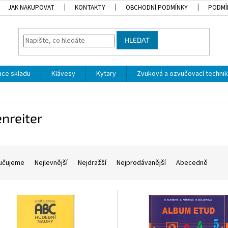
JAK NAKUPOVAT
KONTAKTY
OBCHODNÍ PODMÍNKY
PODMÍ
HLEDAT
dace skladu
Klávesy
Kytary
Zvuková a ozvučovací techni
nreiter
učujeme
Nejlevnější
Nejdražší
Nejprodávanější
Abecedně