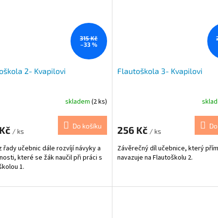
315 Kč
–33 %
oškola 2- Kvapilovi
Flautoškola 3- Kvapilovi
skladem
(2 ks)
skla
Do košíku
Do
 Kč
256 Kč
/ ks
/ ks
z řady učebnic dále rozvíjí návyky a
Závěrečný díl učebnice, který pří
osti, které se žák naučil při práci s
navazuje na Flautoškolu 2.
školou 1.