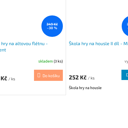
349 Kč
–30 %
 hry na altovou flétnu -
Škola hry na housle II díl - M
ent
skladem
(3 ks)
v
Do košíku
252 Kč
 Kč
/ ks
/ ks
Škola hry na housle