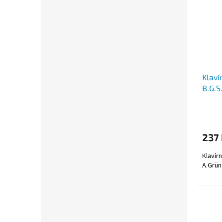
Klaví
B.G.S
237
Klavír
A.Grün