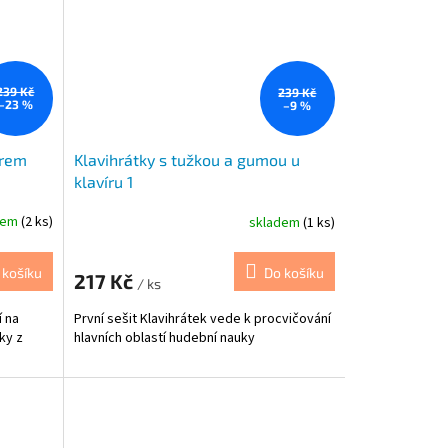
239 Kč
239 Kč
–23 %
–9 %
írem
Klavihrátky s tužkou a gumou u
klavíru 1
dem
(2 ks)
skladem
(1 ks)
 košíku
Do košíku
217 Kč
/ ks
í na
První sešit Klavihrátek vede k procvičování
ky z
hlavních oblastí hudební nauky