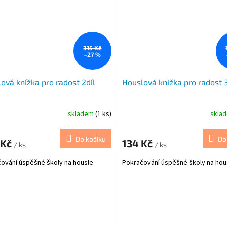
315 Kč
–27 %
ová knížka pro radost 2díl
Houslová knížka pro radost 3
skladem
(1 ks)
skla
Do košíku
Do
 Kč
134 Kč
/ ks
/ ks
ování úspěšné školy na housle
Pokračování úspěšné školy na hou