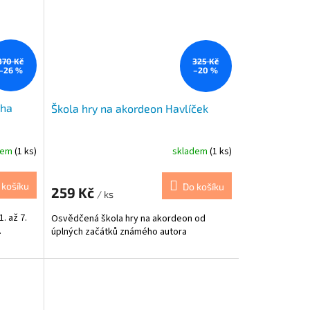
370 Kč
325 Kč
–26 %
–20 %
oha
Škola hry na akordeon Havlíček
dem
(1 ks)
skladem
(1 ks)
 košíku
Do košíku
259 Kč
/ ks
. až 7.
Osvědčená škola hry na akordeon od
.
úplných začátků známého autora