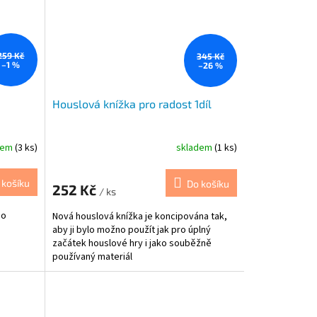
259 Kč
345 Kč
–1 %
–26 %
Houslová knížka pro radost 1díl
dem
(3 ks)
skladem
(1 ks)
 košíku
Do košíku
252 Kč
/ ks
mo
Nová houslová knížka je koncipována tak,
aby ji bylo možno použít jak pro úplný
začátek houslové hry i jako souběžně
používaný materiál