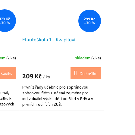
179 Kč
299 Kč
–30 %
–30 %
Flautoškola 1 - Kvapilovi
dem
(2 ks)
skladem
(2 ks)
 košíku
Do košíku
209 Kč
/ ks
První z řady učebnic pro sopránovou
eriál,
zobcovou flétnu určená zejména pro
látku k
individuální výuku dětí od 6 let v PHV a v
razových
prvních ročnících ZUŠ.