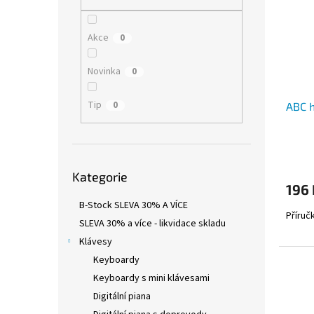
i
r
n
s
o
e
p
d
l
Akce
0
r
u
o
k
Novinka
0
d
t
u
ů
Tip
0
ABC 
k
t
ů
Přeskočit
Kategorie
kategorie
196
B-Stock SLEVA 30% A VÍCE
Příruč
SLEVA 30% a více - likvidace skladu
Klávesy
Keyboardy
Keyboardy s mini klávesami
Digitální piana