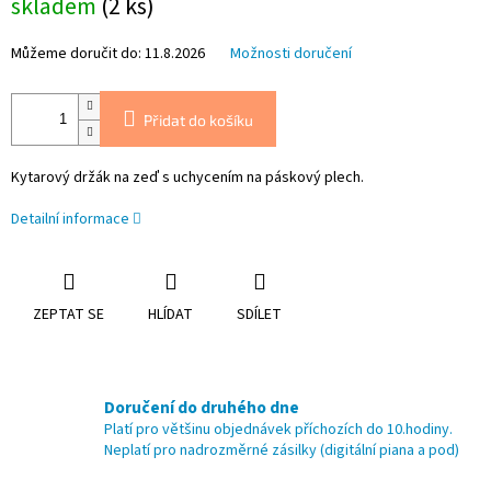
skladem
(2 ks)
cena:
Můžeme doručit do:
11.8.2026
Možnosti doručení
Přidat do košíku
Kytarový držák na zeď s uchycením na páskový plech.
Detailní informace
ZEPTAT SE
HLÍDAT
SDÍLET
Doručení do druhého dne
Platí pro většinu objednávek příchozích do 10.hodiny.
Neplatí pro nadrozměrné zásilky (digitální piana a pod)