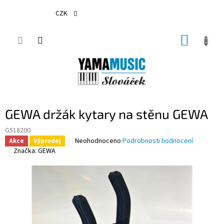
Přejít
na
CZK
obsah
NÁKUP
KOŠÍK
GEWA držák kytary na stěnu GEWA
G518200
Průměrné
Neohodnoceno
Podrobnosti hodnocení
Akce
Výprodej
hodnocení
Značka:
GEWA
produktu
je
0,0
z
5
hvězdiček.