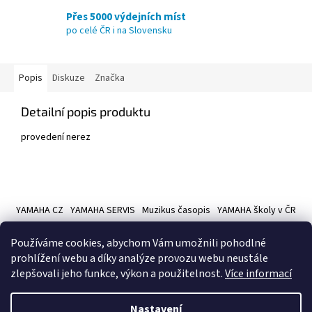
Přes 5000 výdejních míst
po celé ČR i na Slovensku
Popis
Diskuze
Značka
Detailní popis produktu
provedení nerez
Z
á
YAMAHA CZ
YAMAHA SERVIS
Muzikus časopis
YAMAHA školy v ČR
p
a
Používáme cookies, abychom Vám umožnili pohodlné
t
prohlížení webu a díky analýze provozu webu neustále
í
zlepšovali jeho funkce, výkon a použitelnost.
Více informací
Vytvořil Shoptet
Nastavení