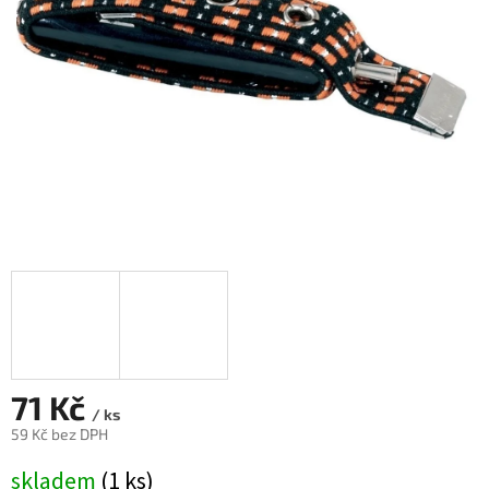
71 Kč
/ ks
59 Kč bez DPH
Měrná
skladem
(1 ks)
cena: