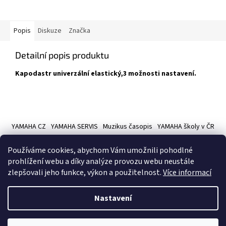
Popis
Diskuze
Značka
Detailní popis produktu
Kapodastr univerzální elastický,3 možnosti nastavení.
Z
á
YAMAHA CZ
YAMAHA SERVIS
Muzikus časopis
YAMAHA školy v ČR
p
a
Používáme cookies, abychom Vám umožnili pohodlné
t
prohlížení webu a díky analýze provozu webu neustále
í
zlepšovali jeho funkce, výkon a použitelnost.
Více informací
Vytvořil Shoptet
Nastavení
Copyright 2026
Hudební nástroje YAMAMUSIC
. Všechna práva