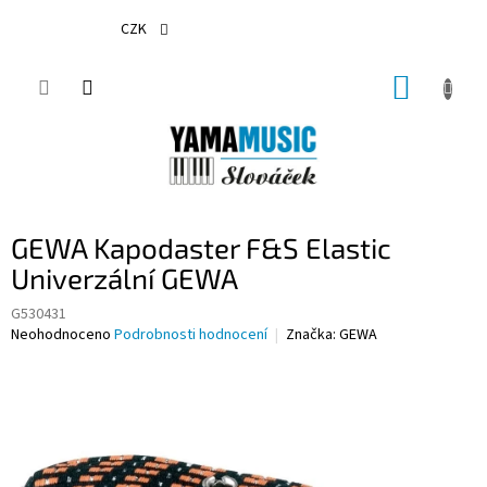
Přejít
na
CZK
obsah
NÁKUP
KOŠÍK
GEWA Kapodaster F&S Elastic
Univerzální GEWA
G530431
Průměrné
Neohodnoceno
Podrobnosti hodnocení
Značka:
GEWA
hodnocení
produktu
je
0,0
z
5
hvězdiček.