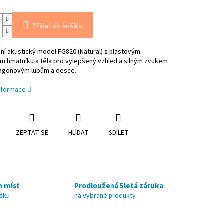
Přidat do košíku
í akustický model FG820 (Natural) s plastovým
m hmatníku a těla pro vylepšený vzhled a silným zvukem
agonovým lubům a desce.
informace
ZEPTAT SE
HLÍDAT
SDÍLET
h míst
Prodloužená 5letá záruka
nsku
na vybrané produkty