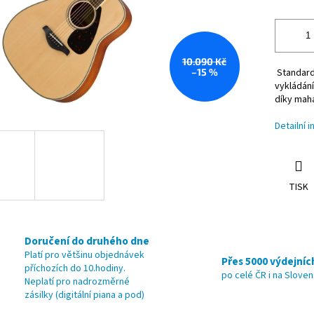
10.090 Kč
–15 %
Standardn
vykládání
díky mah
Detailní 
TISK
Doručení do druhého dne
Platí pro většinu objednávek
Přes 5000 výdejníc
příchozích do 10.hodiny.
po celé ČR i na Slove
Neplatí pro nadrozměrné
zásilky (digitální piana a pod)