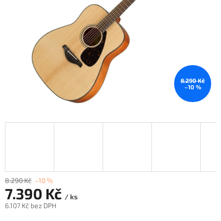
8.290 Kč
–10 %
8.290 Kč
–10 %
7.390 Kč
/ ks
6.107 Kč bez DPH
Měrná