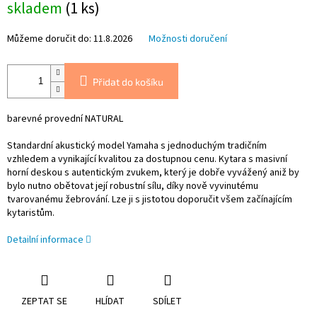
skladem
(1 ks)
cena:
Můžeme doručit do:
11.8.2026
Možnosti doručení
Přidat do košíku
barevné provední NATURAL
Standardní akustický model Yamaha s jednoduchým tradičním
vzhledem a vynikající kvalitou za dostupnou cenu. Kytara s masivní
horní deskou s autentickým zvukem, který je dobře vyvážený aniž by
bylo nutno obětovat její robustní sílu, díky nově vyvinutému
tvarovanému žebrování. Lze ji s jistotou doporučit všem začínajícím
kytaristům.
Detailní informace
ZEPTAT SE
HLÍDAT
SDÍLET