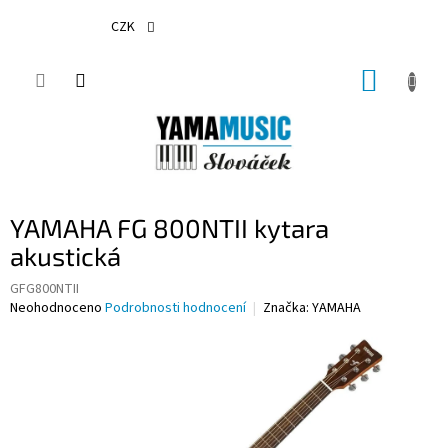
Přejít
na
CZK
obsah
NÁKUP
KOŠÍK
YAMAHA FG 800NTII kytara
akustická
GFG800NTII
Průměrné
Neohodnoceno
Podrobnosti hodnocení
Značka:
YAMAHA
hodnocení
produktu
je
0,0
z
5
hvězdiček.