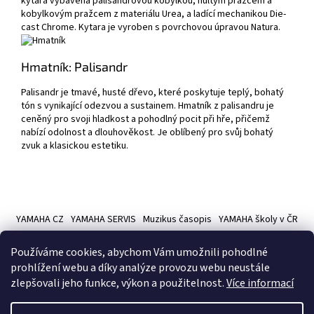
kytara vybavena palisandrovou kobylkou, nultým pražcem a
kobylkovým pražcem z materiálu Urea, a ladící mechanikou Die-
cast Chrome. Kytara je vyroben s povrchovou úpravou Natura.
Hmatník:
Palisandr
Palisandr je tmavé, husté dřevo, které poskytuje teplý, bohatý
tón s vynikající odezvou a sustainem. Hmatník z palisandru je
ceněný pro svoji hladkost a pohodlný pocit při hře, přičemž
nabízí odolnost a dlouhověkost. Je oblíbený pro svůj bohatý
zvuk a klasickou estetiku.
Z
á
YAMAHA CZ
YAMAHA SERVIS
Muzikus časopis
YAMAHA školy v ČR
p
a
Používáme cookies, abychom Vám umožnili pohodlné
t
prohlížení webu a díky analýze provozu webu neustále
í
zlepšovali jeho funkce, výkon a použitelnost.
Více informací
Vytvořil Shoptet