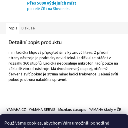
Přes 5000 výdejních míst
po celé ČR i na Slovensku
Popis
Diskuze
Detailní popis produktu
mini ladička klipová připojitelná na kytarovú hlavu. Z přední
strany nástroje je prakticky neviditelná. Ladičku lze otáčet v
rozsahu 360 stupňů. Ladička neobsahuje mikrofon, ladí pouze na
základě vibrací nástroje. Má dvoubarevný displej, přičemž
červená svítí pokud je struna mimo ladící frekvence. Zelená svítí
pokud je struna naladěna správně.
Z
á
YAMAHA CZ
YAMAHA SERVIS
Muzikus časopis
YAMAHA školy v ČR
p
a
Používáme cookies, abychom Vám umožnili pohodlné
t