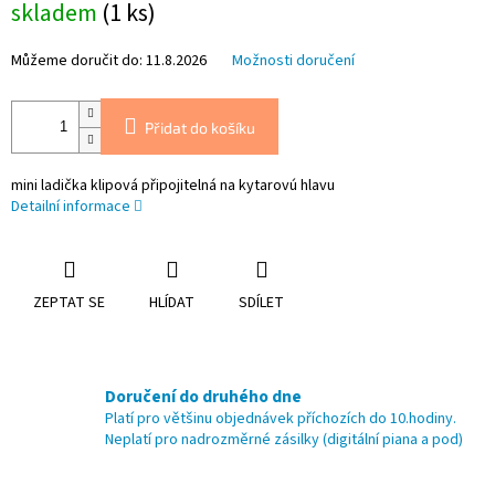
skladem
(1 ks)
cena:
Můžeme doručit do:
11.8.2026
Možnosti doručení
Přidat do košíku
mini ladička klipová připojitelná na kytarovú hlavu
Detailní informace
ZEPTAT SE
HLÍDAT
SDÍLET
Doručení do druhého dne
Platí pro většinu objednávek příchozích do 10.hodiny.
Neplatí pro nadrozměrné zásilky (digitální piana a pod)