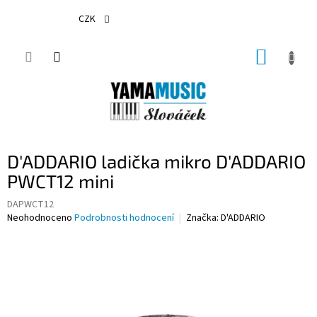
Přejít
na
CZK
obsah
NÁKUP
KOŠÍK
D'ADDARIO ladička mikro D'ADDARIO
PWCT12 mini
DAPWCT12
Průměrné
Neohodnoceno
Podrobnosti hodnocení
Značka:
D'ADDARIO
hodnocení
produktu
je
0,0
z
5
hvězdiček.