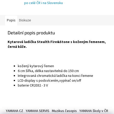
po celé ČR i na Slovensku
Popis
Diskuze
Detailní popis produktu
Kytarová ladička Stealth Fire&Stone s koženým řemenem,
černá kůže.
kožený kytarový řemen
6 cm šířka, délka nastavitelná do 150 cm
Integrovaná chromatická ladička na konci řemene
LCD-display s podsvícením,vypínač on/off
baterie CR2032 - 3 V
Z
á
YAMAHA CZ
YAMAHA SERVIS
Muzikus časopis
YAMAHA školy v ČR