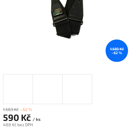
1.583 Kč
–62 %
1.583 Kč
–62 %
590 Kč
/ ks
488 Kč bez DPH
Měrná