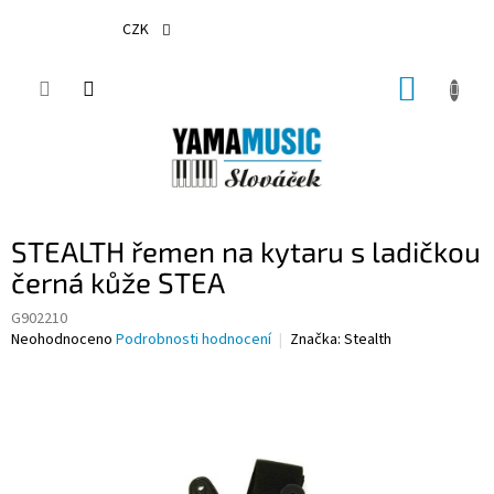
Přejít
na
CZK
obsah
NÁKUP
KOŠÍK
STEALTH řemen na kytaru s ladičkou
černá kůže STEA
G902210
Průměrné
Neohodnoceno
Podrobnosti hodnocení
Značka:
Stealth
hodnocení
produktu
je
0,0
z
5
hvězdiček.