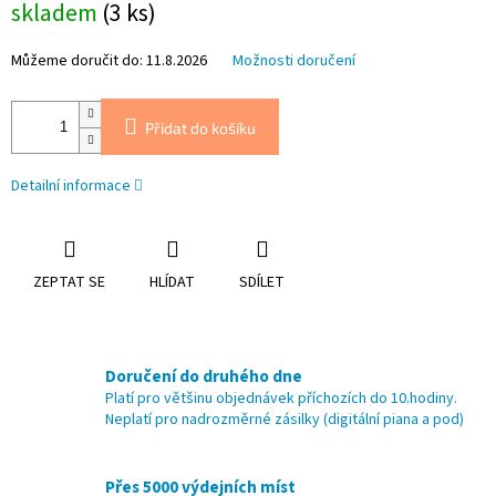
skladem
(3 ks)
cena:
Můžeme doručit do:
11.8.2026
Možnosti doručení
Přidat do košíku
Detailní informace
ZEPTAT SE
HLÍDAT
SDÍLET
Doručení do druhého dne
Platí pro většinu objednávek příchozích do 10.hodiny.
Neplatí pro nadrozměrné zásilky (digitální piana a pod)
Přes 5000 výdejních míst