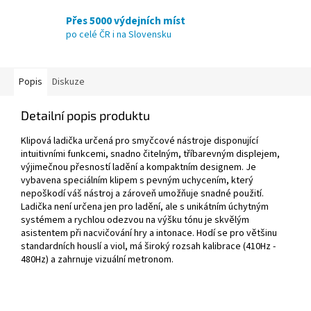
Přes 5000 výdejních míst
po celé ČR i na Slovensku
Popis
Diskuze
Detailní popis produktu
Klipová ladička určená pro smyčcové nástroje disponující
intuitivními funkcemi, snadno čitelným, tříbarevným displejem,
výjimečnou přesností ladění a kompaktním designem. Je
vybavena speciálním klipem s pevným uchycením, který
nepoškodí váš nástroj a zároveň umožňuje snadné použití.
Ladička není určena jen pro ladění, ale s unikátním úchytným
systémem a rychlou odezvou na výšku tónu je skvělým
asistentem při nacvičování hry a intonace. Hodí se pro většinu
standardních houslí a viol, má široký rozsah kalibrace (410Hz -
480Hz) a zahrnuje vizuální metronom.