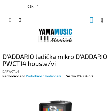
Přejít
na
CZK
obsah
NÁKUP
KOŠÍK
D'ADDARIO ladička mikro D'ADDARIO
PWCT14 housle/vi
DAPWCT14
Průměrné
Neohodnoceno
Podrobnosti hodnocení
Značka:
D'ADDARIO
hodnocení
produktu
je
0,0
z
5
hvězdiček.