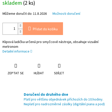
skladem
(2 ks)
cena:
Můžeme doručit do:
11.8.2026
Možnosti doručení
Přidat do košíku
Klipová ladička určená pro smyčcové nástroje, obsahuje vizuální
metronom
Detailní informace
ZEPTAT SE
HLÍDAT
SDÍLET
Doručení do druhého dne
Platí pro většinu objednávek příchozích do 10.hodiny.
Neplatí pro nadrozměrné zásilky (digitální piana a pod)