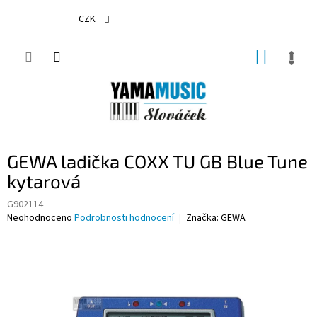
Přejít
na
CZK
obsah
NÁKUP
KOŠÍK
GEWA ladička COXX TU GB Blue Tune
kytarová
G902114
Průměrné
Neohodnoceno
Podrobnosti hodnocení
Značka:
GEWA
hodnocení
produktu
je
0,0
z
5
hvězdiček.