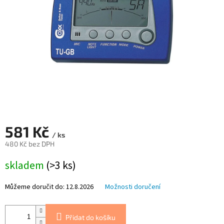
581 Kč
/ ks
480 Kč bez DPH
Měrná
skladem
(>3 ks)
cena:
Můžeme doručit do:
12.8.2026
Možnosti doručení
Přidat do košíku