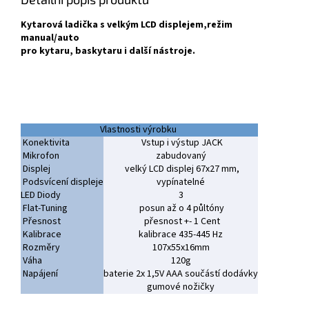
Kytarová ladička s velkým LCD displejem,
režim
manual/auto
pro kytaru, baskytaru i další nástroje.
Vlastnosti výrobku
Konektivita
Vstup i výstup JACK
Mikrofon
zabudovaný
Displej
velký LCD displej 67x27 mm,
Podsvícení displeje
vypínatelné
LED Diody
3
Flat-Tuning
posun až o 4 půltóny
Přesnost
přesnost +- 1 Cent
Kalibrace
kalibrace 435-445 Hz
Rozměry
107x55x16mm
Váha
120g
Napájení
baterie 2x 1,5V AAA součástí dodávky
gumové nožičky