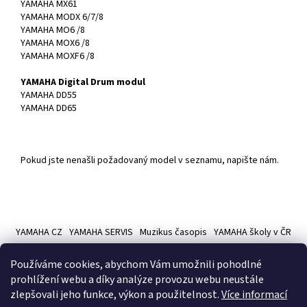
YAMAHA MX61
YAMAHA MODX 6/7/8
YAMAHA MO6 /8
YAMAHA MOX6 /8
YAMAHA MOXF6 /8
YAMAHA Digital Drum modul
YAMAHA DD55
YAMAHA DD65
Pokud jste nenašli požadovaný model v seznamu, napište nám.
Z
á
YAMAHA CZ
YAMAHA SERVIS
Muzikus časopis
YAMAHA školy v ČR
p
a
Používáme cookies, abychom Vám umožnili pohodlné
t
prohlížení webu a díky analýze provozu webu neustále
í
zlepšovali jeho funkce, výkon a použitelnost.
Více informací