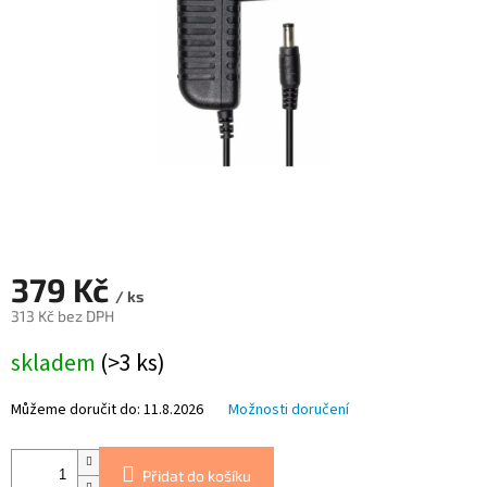
379 Kč
/ ks
313 Kč bez DPH
Měrná
skladem
(>3 ks)
cena:
Můžeme doručit do:
11.8.2026
Možnosti doručení
Přidat do košíku