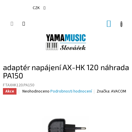
Přejít
na
CZK
obsah
NÁKUP
KOŠÍK
adaptér napájení AX-HK 120 náhrada
PA150
FTAXHK120.PA150
Průměrné
Neohodnoceno
Podrobnosti hodnocení
Značka:
AVACOM
Akce
hodnocení
produktu
je
0,0
z
5
hvězdiček.