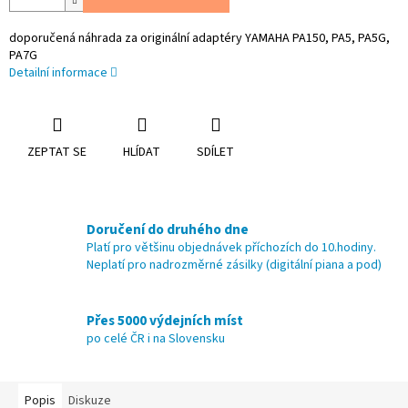
doporučená náhrada za originální adaptéry YAMAHA PA150, PA5, PA5G,
PA7G
Detailní informace
ZEPTAT SE
HLÍDAT
SDÍLET
Doručení do druhého dne
Platí pro většinu objednávek příchozích do 10.hodiny.
Neplatí pro nadrozměrné zásilky (digitální piana a pod)
Přes 5000 výdejních míst
po celé ČR i na Slovensku
Popis
Diskuze