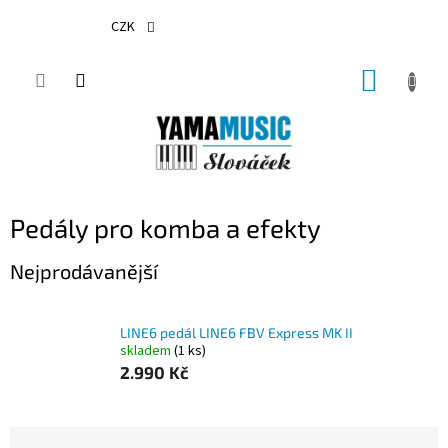
Přejít
na
CZK
obsah
NÁKUP
KOŠÍK
Pedály pro komba a efekty
Nejprodávanější
LINE6 pedál LINE6 FBV Express MK II
skladem
(1 ks)
2.990 Kč
Ř