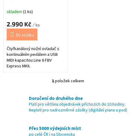
k
t
skladem
(1 ks)
ů
2.990 Kč
/ ks
Do košíku
Čtyřkanálový nožní ovladač s
kontinuálním pedálem a USB
MIDI kapacitou Line 6 FBV
Express MKII.
1
položek celkem
O
v
l
Doručení do druhého dne
á
Platí pro většinu objednávek příchozích do 10.hodiny.
d
Neplatí pro nadrozměrné zásilky (digitální piana a pod)
a
c
í
Přes 5000 výdejních míst
p
po celé ČR i na Slovensku
r