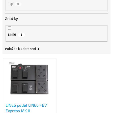
Tip
0
Značky
LINE6
1
Položek k zobrazení:
1
V
ý
p
i
s
p
r
o
LINE6 pedál LINE6 FBV
d
Express MK II
u