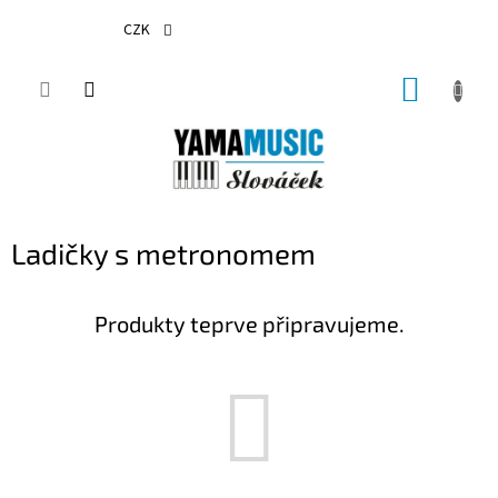
Přejít
na
CZK
obsah
NÁKUP
KOŠÍK
Ladičky s metronomem
Produkty teprve připravujeme.