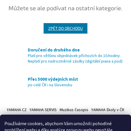
Můžete se ale podívat na ostatní kategorie.
ZPĚT DO OBCHODU
Doručení do druhého dne
Platí pro většinu objednávek příchozích do 10.hodiny.
Neplatí pro nadrozměrné zásilky (digitální piana a pod)
Přes 5000 výdejních míst
po celé ČR i na Slovensku
Z
á
YAMAHA CZ
YAMAHA SERVIS
Muzikus časopis
YAMAHA školy v ČR
p
a
Používáme cookies, abychom Vám umožnili pohodlné
t
prohlížení webu a díky analýze provozu webu neustále