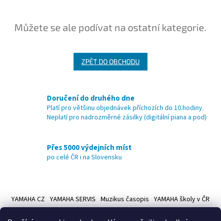
Můžete se ale podívat na ostatní kategorie.
ZPĚT DO OBCHODU
Doručení do druhého dne
Platí pro většinu objednávek příchozích do 10.hodiny.
Neplatí pro nadrozměrné zásilky (digitální piana a pod)
Přes 5000 výdejních míst
po celé ČR i na Slovensku
Z
á
YAMAHA CZ
YAMAHA SERVIS
Muzikus časopis
YAMAHA školy v ČR
p
a