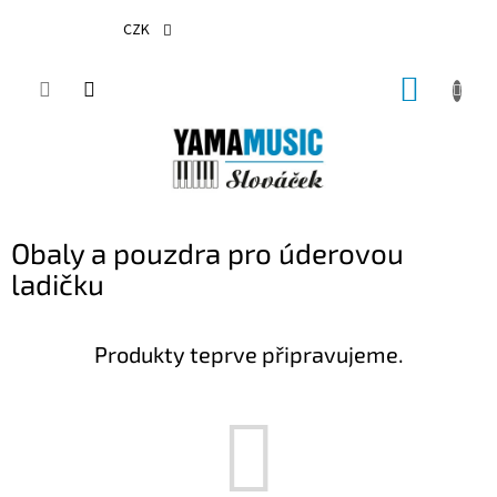
Přejít
na
CZK
obsah
NÁKUP
KOŠÍK
Obaly a pouzdra pro úderovou
ladičku
Produkty teprve připravujeme.