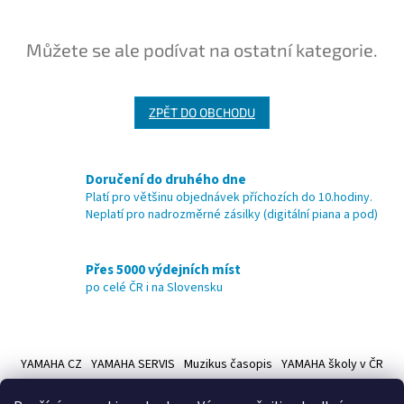
Můžete se ale podívat na ostatní kategorie.
ZPĚT DO OBCHODU
Doručení do druhého dne
Platí pro většinu objednávek příchozích do 10.hodiny.
Neplatí pro nadrozměrné zásilky (digitální piana a pod)
Přes 5000 výdejních míst
po celé ČR i na Slovensku
Z
á
YAMAHA CZ
YAMAHA SERVIS
Muzikus časopis
YAMAHA školy v ČR
p
a