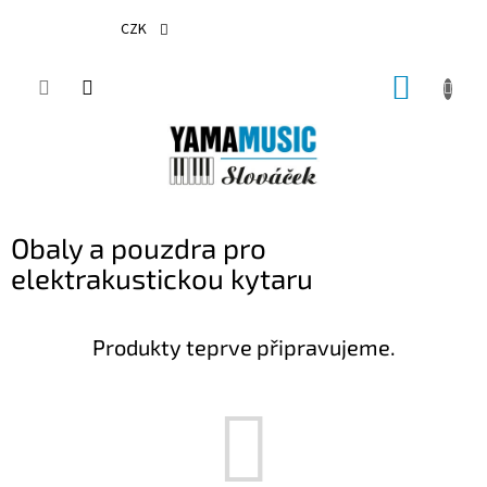
Přejít
na
CZK
obsah
NÁKUP
KOŠÍK
Obaly a pouzdra pro
elektrakustickou kytaru
Produkty teprve připravujeme.