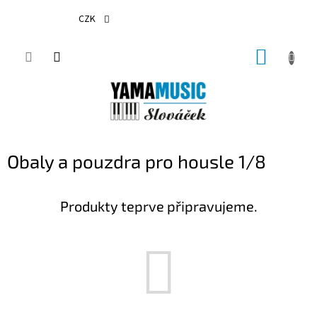
Přejít
na
CZK
obsah
NÁKUP
KOŠÍK
Obaly a pouzdra pro housle 1/8
Produkty teprve připravujeme.