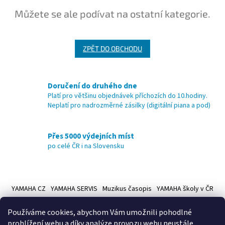
Můžete se ale podívat na ostatní kategorie.
ZPĚT DO OBCHODU
Doručení do druhého dne
Platí pro většinu objednávek příchozích do 10.hodiny.
Neplatí pro nadrozměrné zásilky (digitální piana a pod)
Přes 5000 výdejních míst
po celé ČR i na Slovensku
Z
á
YAMAHA CZ
YAMAHA SERVIS
Muzikus časopis
YAMAHA školy v ČR
p
a
Používáme cookies, abychom Vám umožnili pohodlné
t
prohlížení webu a díky analýze provozu webu neustále