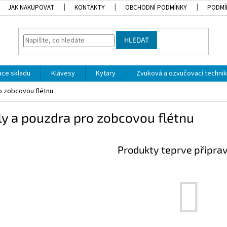
JAK NAKUPOVAT
KONTAKTY
OBCHODNÍ PODMÍNKY
PODMÍ
HLEDAT
dace skladu
Klávesy
Kytary
Zvuková a ozvučovací techni
o zobcovou flétnu
y a pouzdra pro zobcovou flétnu
Produkty teprve připra