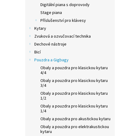
n
Digitální piana s doprovody
e
Stage piana
l
Příslušenství pro klávesy
Kytary
Zvuková a ozvučovací technika
Dechové nástroje
Bicí
Pouzdra a Gigbagy
Obaly a pouzdra pro klasickou kytaru
4/4
Obaly a pouzdra pro klasickou kytaru
3/4
Obaly a pouzdra pro klasickou kytaru
1/2
Obaly a pouzdra pro klasickou kytaru
1/4
Obaly a pouzdra pro akustickou kytaru
Obaly a pouzdra pro elektrakustickou
kytaru