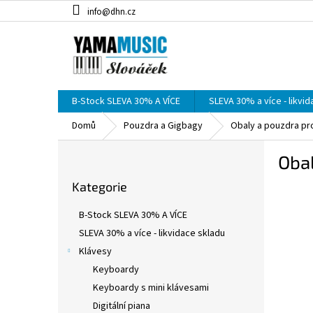
Přejít
info@dhn.cz
na
obsah
B-Stock SLEVA 30% A VÍCE
SLEVA 30% a více - likvi
Domů
Pouzdra a Gigbagy
Obaly a pouzdra pr
P
Obal
o
Přeskočit
s
Kategorie
kategorie
t
r
B-Stock SLEVA 30% A VÍCE
a
SLEVA 30% a více - likvidace skladu
n
Klávesy
n
í
Keyboardy
p
Keyboardy s mini klávesami
a
Digitální piana