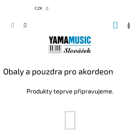
Přejít
na
CZK
obsah
NÁKUP
KOŠÍK
Obaly a pouzdra pro akordeon
Produkty teprve připravujeme.