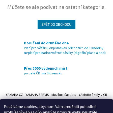
Můžete se ale podívat na ostatní kategorie.
ZPĚT DO OBCHODU
Doručení do druhého dne
Platí pro většinu objednávek příchozích do 10.hodiny.
Neplatí pro nadrozměrné zásilky (digitální piana a pod)
Přes 5000 výdejních míst
po celé ČR i na Slovensku
Z
á
YAMAHA CZ
YAMAHA SERVIS
Muzikus časopis
YAMAHA školy v ČR
p
a
Používáme cookies, abychom Vám umožnili pohodlné
t
prohlížení webu a díky analýze provozu webu neustále